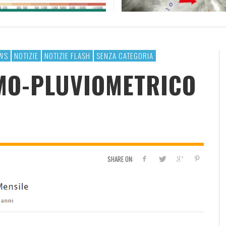
RESOCONTO TERMO-PLUVIOMETRICO
FI
DELL’ANNO 2022 A CALTANISSETTA
RI
ADMIN
,
2 GENNAIO 2023
WS
NOTIZIE
NOTIZIE FLASH
SENZA CATEGORIA
MO-PLUVIOMETRICO
SHARE ON: