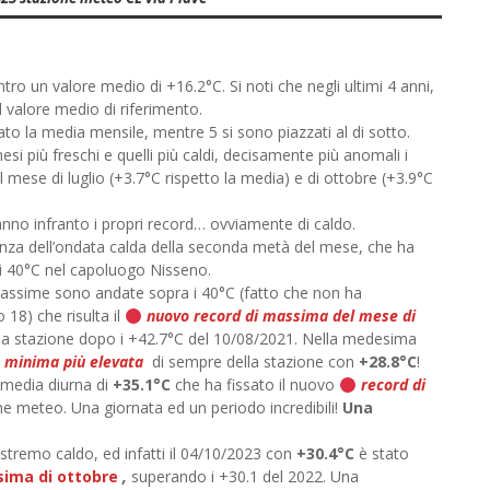
o un valore medio di +16.2°C. Si noti che negli ultimi 4 anni,
 valore medio di riferimento.
ato la media mensile, mentre 5 si sono piazzati al di sotto.
si più freschi e quelli più caldi, decisamente più anomali i
 mese di luglio (+3.7°C rispetto la media) e di ottobre (+3.9°C
nno infranto i propri record… ovviamente di caldo.
stenza dell’ondata calda della seconda metà del mese, che ha
e i 40°C nel capoluogo Nisseno.
le massime sono andate sopra i 40°C (fatto che non ha
 18) che risulta il
nuovo record di massima del mese di
lla stazione dopo i +42.7°C del 10/08/2021. Nella medesima
 minima più elevata
di sempre della stazione con
+28.8°C
!
a media diurna di
+35.1°C
che ha fissato il nuovo
record di
ne meteo. Una giornata ed un periodo incredibili!
Una
stremo caldo, ed infatti il 04/10/2023 con
+30.4°C
è stato
ima di ottobre
,
superando i +30.1 del 2022. Una