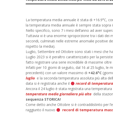
La temperatura media annuale è stata di +16.9°C, contr
la temperatura media annuale è sempre stata sopra il
Nello specifico, sono 7 i mesi dell’anno ad aver super
Tuttavia vi è una enorme sproporzione tra i dati dei me
secondi, culminati nelle estreme anomalie positive del
rispetto la media).
Luglio, Settembre ed Ottobre sono stati i mesi che ha
Luglio 2023 si è peraltro caratterizzato per la persi
fatto registrare una serie incredibile di massime oltr
Infatti per 10 giorni di seguito, dal 16 al 25 luglio, 
precedenti) con un valore massimo di
+42.6°C
(giorno
luglio
e la seconda temperatura assoluta più alta de
data si è registrata anche il
record di temperatura
Ancora il 24 luglio è stata registrata una temperatur
temperatura media giornaliera più alta
della stazio
sequenza STORICA!
Come detto anche Ottobre si è contraddistinto per l’e
raggiunto il nuovo
record di temperatura mass