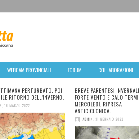
WEBCAM PROVINCIALI
FORUM
COLLABORAZIONI
PARENTESI INVERNALE:
NUOVO E BREVE IMPULSO F
VENTO E CALO TERMICO. DA
IN ARRIVO. TEMPERATURA I
EDÌ, RIPRESA
DIMINUZIONE.
CLONICA.
ADMIN
,
28 GENNAIO 2022
N
,
31 GENNAIO 2022