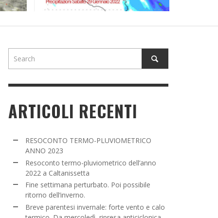
NE SETTIMANA PERTURBATO. POI POSSIBILE
TORNO DELL’INVERNO.
ADMIN
,
16 MARZO 2022
ARTICOLI RECENTI
RESOCONTO TERMO-PLUVIOMETRICO
ANNO 2023
Resoconto termo-pluviometrico dell’anno
2022 a Caltanissetta
Fine settimana perturbato. Poi possibile
ritorno dell’inverno.
Breve parentesi invernale: forte vento e calo
termico. Da mercoledì, ripresa anticiclonica.