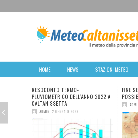
HOME
NEWS
STAZIONI METEO
FINE SETTIMANA PERTURBATO. POI
BREVE 
O 2022 A
POSSIBILE RITORNO DELL’INVERNO.
FORTE 
MERCOL
ADMIN
,
16 MARZO 2022
ANTICI
ADMI