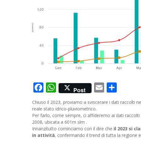
Facebook
WhatsApp
Email
Cond
Post
Chiuso il 2023, proviamo a sviscerare i dati raccolti 
reale stato idrico-pluviometrico.
Per farlo, come sempre, ci affideremo ai dati raccolt
2008, ubicata a 601m slm .
Innanzitutto cominciamo con il dire che
il 2023 si c
in attività
, confermando il trend di tutta la regione 