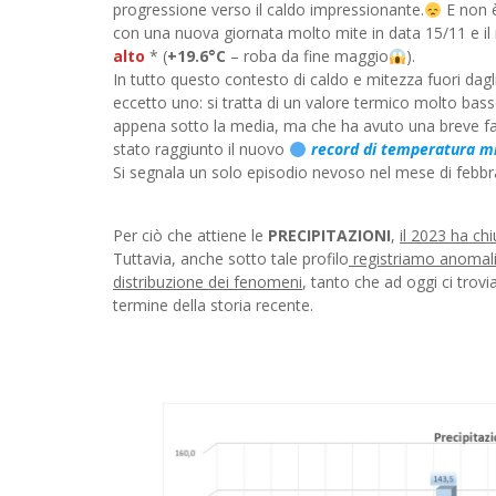
progressione verso il caldo impressionante.
E non è
con una nuova giornata molto mite in data 15/11 e i
alto
* (
+19.6°C
– roba da fine maggio
).
In tutto questo contesto di caldo e mitezza fuori dagl
eccetto uno: si tratta di un valore termico molto bas
appena sotto la media, ma che ha avuto una breve fase 
stato raggiunto il nuovo
record di temperatura m
Si segnala un solo episodio nevoso nel mese di febbra
Per ciò che attiene le
PRECIPITAZIONI
,
il 2023 ha c
Tuttavia, anche sotto tale profilo
registriamo anomali
distribuzione dei fenomeni
, tanto che ad oggi ci trov
termine della storia recente.