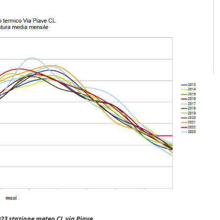
3 stazione meteo CL via Piave