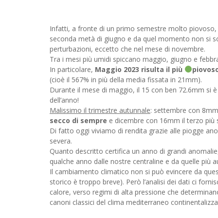
Infatti, a fronte di un primo semestre molto piovoso, c
seconda metà di giugno e da quel momento non si sono
perturbazioni, eccetto che nel mese di novembre.
Tra i mesi più umidi spiccano maggio, giugno e febbra
In particolare,
Maggio 2023 risulta il più
piovoso
(cioè il 567% in più della media fissata in 21mm).
Durante il mese di maggio, il 15 con ben 72.6mm si 
dell’anno!
Malissimo il trimestre autunnale
: settembre con 8mm è
secco di sempre
e dicembre con 16mm il terzo più 
Di fatto oggi viviamo di rendita grazie alle piogge ano
severa.
Quanto descritto certifica un anno di grandi anomali
qualche anno dalle nostre centraline e da quelle più a
Il cambiamento climatico non si può evincere da quest
storico è troppo breve). Però l’analisi dei dati ci for
calore, verso regimi di alta pressione che determinano 
canoni classici del clima mediterraneo continentalizzato