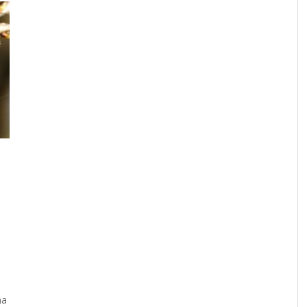
RESOCONTO TERMO-PLUVIOMETRICO
FI
DELL’ANNO 2022 A CALTANISSETTA
RI
ADMIN
,
2 GENNAIO 2023
ividi
ma