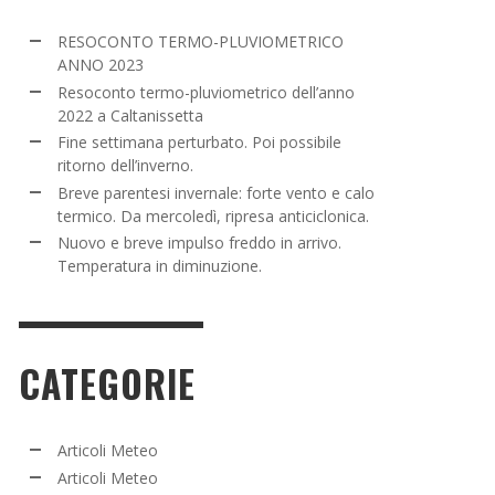
NE SETTIMANA PERTURBATO. POI POSSIBILE
RESOCONTO TERMO-PLUVIOMETRICO
TORNO DELL’INVERNO.
ANNO 2023
Resoconto termo-pluviometrico dell’anno
ADMIN
,
16 MARZO 2022
2022 a Caltanissetta
Fine settimana perturbato. Poi possibile
ritorno dell’inverno.
Breve parentesi invernale: forte vento e calo
termico. Da mercoledì, ripresa anticiclonica.
Nuovo e breve impulso freddo in arrivo.
Temperatura in diminuzione.
CATEGORIE
Articoli Meteo
Articoli Meteo