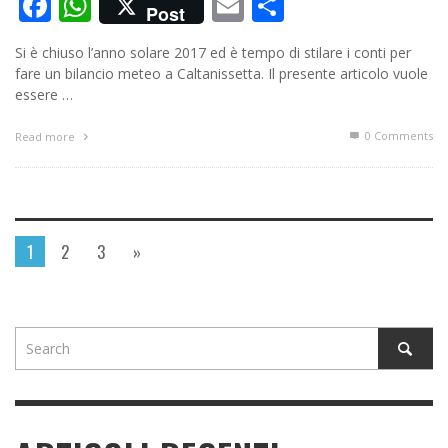
Facebook
WhatsApp
Email
Condividi
Post
Si è chiuso l’anno solare 2017 ed è tempo di stilare i conti per
fare un bilancio meteo a Caltanissetta. Il presente articolo vuole
essere …
0 Comments
Read more
1
2
3
»