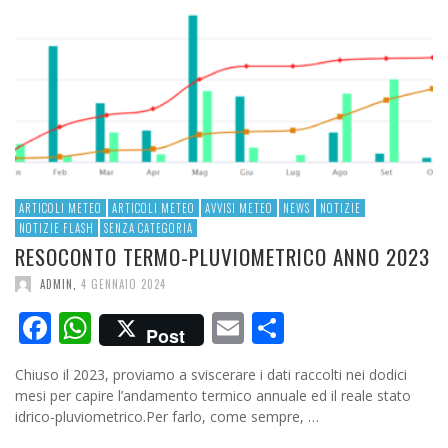
ARTICOLI METEO
ARTICOLI METEO
AVVISI METEO
NEWS
NOTIZIE
NOTIZIE FLASH
SENZA CATEGORIA
RESOCONTO TERMO-PLUVIOMETRICO ANNO 2023
ADMIN
,
4 GENNAIO 2024
Facebook
WhatsApp
Email
Condividi
Post
Chiuso il 2023, proviamo a sviscerare i dati raccolti nei dodici
mesi per capire l’andamento termico annuale ed il reale stato
idrico-pluviometrico.Per farlo, come sempre, …