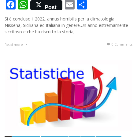
Facebook
WhatsApp
Email
Condividi
Post
Si è concluso il 2022, annus horribilis per la climatologia
Nissena, Siciliana ed Italiana in genere.Un anno estremamente
siccitoso e che ha riscritto la storia, …
0 Comments
Read more