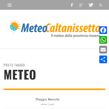
Faceb
What
Email
POSTS TAGGED
Condiv
METEO