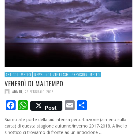
ARTICOLI METEO
NEWS
NOTIZIE FLASH
PREVISIONI METEO
VENERDÌ DI MALTEMPO
ADMIN
,
23 FEBBRAIO 2018
Facebook
WhatsApp
Email
Condividi
Post
Siamo alle porte della più intensa perturbazione (almeno sulla
carta) di questa stagione autunno/inverno 2017-2018. A livello
sinottico ci troviamo di fronte ad un anticiclone …