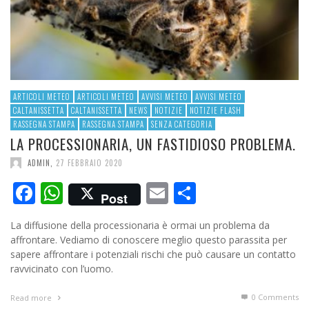
ARTICOLI METEO
ARTICOLI METEO
AVVISI METEO
AVVISI METEO
CALTANISSETTA
CALTANISSETTA
NEWS
NOTIZIE
NOTIZIE FLASH
RASSEGNA STAMPA
RASSEGNA STAMPA
SENZA CATEGORIA
LA PROCESSIONARIA, UN FASTIDIOSO PROBLEMA.
ADMIN
,
27 FEBBRAIO 2020
Facebook
WhatsApp
Email
Condividi
Post
La diffusione della processionaria è ormai un problema da
affrontare. Vediamo di conoscere meglio questo parassita per
sapere affrontare i potenziali rischi che può causare un contatto
ravvicinato con l’uomo.
0 Comments
Read more