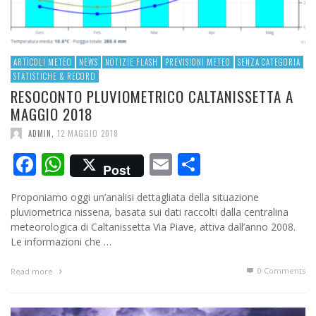
ARTICOLI METEO
NEWS
NOTIZIE FLASH
PREVISIONI METEO
SENZA CATEGORIA
STATISTICHE & RECORD
RESOCONTO PLUVIOMETRICO CALTANISSETTA A
MAGGIO 2018
ADMIN
,
12 MAGGIO 2018
Facebook
WhatsApp
Email
Condividi
Post
Proponiamo oggi un’analisi dettagliata della situazione
pluviometrica nissena, basata sui dati raccolti dalla centralina
meteorologica di Caltanissetta Via Piave, attiva dall’anno 2008.
Le informazioni che …
0 Comments
Read more