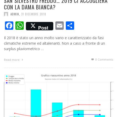
SAN SILVESTRO FREDDO… 2019 CI ACCOGLIERÀ
CON LA DAMA BIANCA?
ADMIN
,
31 DICEMBRE 2018
Facebook
WhatsApp
Email
Condividi
Post
Il 2018 è stato un anno molto vario e caratterizzato da fasi
climatiche estreme ed altalenanti. Non a caso a fronte di un
surplus pluviometrico …
0 Comments
Read more