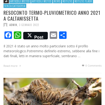
ARTICOLI METEO
ARTICOLI METEO
NEWS
NOTIZIE
NOTIZIE FLASH
SENZA CATEGORIA
RESOCONTO TERMO-PLUVIOMETRICO ANNO 2021
A CALTANISSETTA
ADMIN
,
3 GENNAIO 2022
Facebook
WhatsApp
Email
Condividi
Post
Il 2021 è stato un anno molto particolare sotto il profilo
meteorologico.Potremmo definirlo estremo, sebbene alla fine i
dati finali, letti in maniera superficiale, sembrano …
0 Comments
Read more