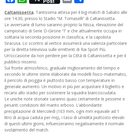
Post
Caltanissetta
. Tantissima attesa per il big-match di Sabato alle
ore 14.30, presso lo Stadio “M. Tomaselli” di Caltanissetta.
Le avversarie di turno saranno proprio la Nissa, rilevazione del
campionato di Serie D-Girone “I” e che attualmente occupa in
solitaria la seconda posizione in classifica, e la capolista
Siracusa. Lo scontro al vertice assumerà una valenza particolare
per la diretta televisiva sulle emittenti di Rai Sport Più.
Un’occasione da non perdere per la Città di Caltanissetta e per il
pubblico nisseno.
Sul fronte atmosferico, graduale miglioramento del tempo e
secondo le ultime stime elaborate dai modelli fisico-matematici,
il pericolo di pioggia è piuttosto basso con temperature in
generale aumento. Un motivo in più per acquistare il biglietto e
recarsi allo stadio per sostenere la squadra biancoscudata.
Le uniche note stonate saranno quasi certamente le pessime e
pesanti condizioni del manto erboso. L’abbondante
precipitazione di Mercoledì (103 mm, ogni mm equivale ad 1
litro di acqua caduta per mq), i tassi di umidità piuttosto elevati
di questi ultimi giorni, influenzeranno negativamente il normale
svolgimento del match.