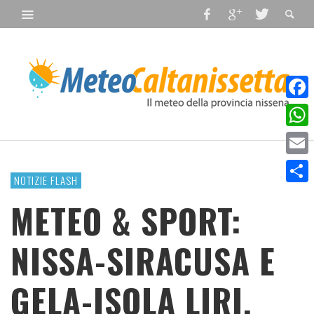
Faceb
What
Email
NOTIZIE FLASH
Condiv
METEO & SPORT:
NISSA-SIRACUSA E
GELA-ISOLA LIRI.