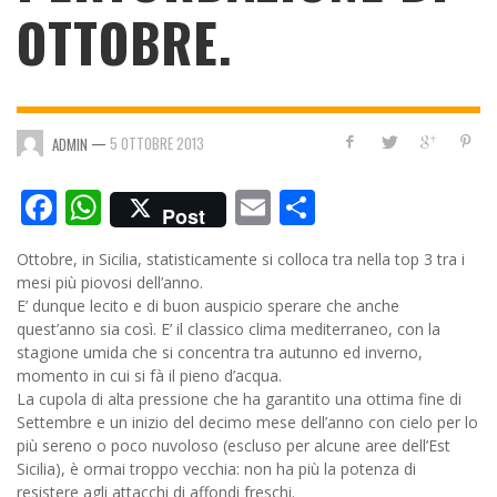
OTTOBRE.
—
5 OTTOBRE 2013
ADMIN
Facebook
WhatsApp
Email
Condividi
Post
Ottobre, in Sicilia, statisticamente si colloca tra nella top 3 tra i
mesi più piovosi dell’anno.
E’ dunque lecito e di buon auspicio sperare che anche
quest’anno sia così. E’ il classico clima mediterraneo, con la
stagione umida che si concentra tra autunno ed inverno,
momento in cui si fà il pieno d’acqua.
La cupola di alta pressione che ha garantito una ottima fine di
Settembre e un inizio del decimo mese dell’anno con cielo per lo
più sereno o poco nuvoloso (escluso per alcune aree dell’Est
Sicilia), è ormai troppo vecchia: non ha più la potenza di
resistere agli attacchi di affondi freschi.