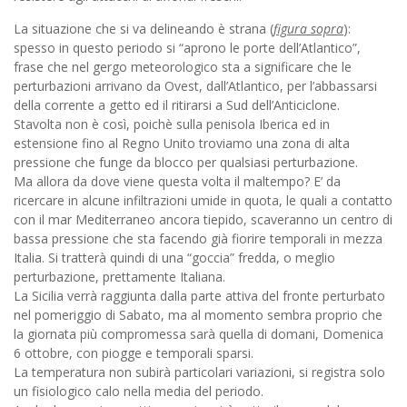
La situazione che si va delineando è strana (
figura sopra
):
spesso in questo periodo si “aprono le porte dell’Atlantico”,
frase che nel gergo meteorologico sta a significare che le
perturbazioni arrivano da Ovest, dall’Atlantico, per l’abbassarsi
della corrente a getto ed il ritirarsi a Sud dell’Anticiclone.
Stavolta non è così, poichè sulla penisola Iberica ed in
estensione fino al Regno Unito troviamo una zona di alta
pressione che funge da blocco per qualsiasi perturbazione.
Ma allora da dove viene questa volta il maltempo? E’ da
ricercare in alcune infiltrazioni umide in quota, le quali a contatto
con il mar Mediterraneo ancora tiepido, scaveranno un centro di
bassa pressione che sta facendo già fiorire temporali in mezza
Italia. Si tratterà quindi di una “goccia” fredda, o meglio
perturbazione, prettamente Italiana.
La Sicilia verrà raggiunta dalla parte attiva del fronte perturbato
nel pomeriggio di Sabato, ma al momento sembra proprio che
la giornata più compromessa sarà quella di domani, Domenica
6 ottobre, con piogge e temporali sparsi.
La temperatura non subirà particolari variazioni, si registra solo
un fisiologico calo nella media del periodo.