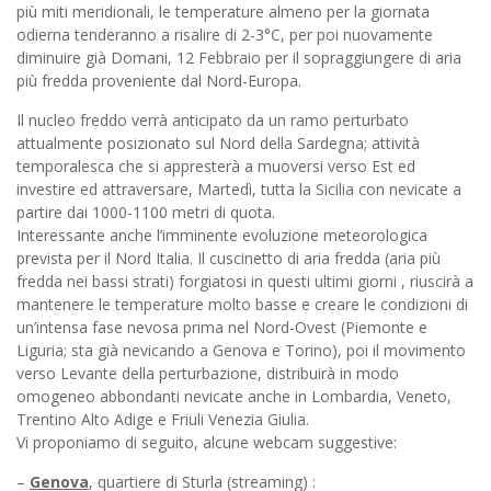
più miti meridionali, le temperature almeno per la giornata
odierna tenderanno a risalire di 2-3°C, per poi nuovamente
diminuire già Domani, 12 Febbraio per il sopraggiungere di aria
più fredda proveniente dal Nord-Europa.
Il nucleo freddo verrà anticipato da un ramo perturbato
attualmente posizionato sul Nord della Sardegna; attività
temporalesca che si appresterà a muoversi verso Est ed
investire ed attraversare, Martedì, tutta la Sicilia con nevicate a
partire dai 1000-1100 metri di quota.
Interessante anche l’imminente evoluzione meteorologica
prevista per il Nord Italia. Il cuscinetto di aria fredda (aria più
fredda nei bassi strati) forgiatosi in questi ultimi giorni , riuscirà a
mantenere le temperature molto basse e creare le condizioni di
un’intensa fase nevosa prima nel Nord-Ovest (Piemonte e
Liguria; sta già nevicando a Genova e Torino), poi il movimento
verso Levante della perturbazione, distribuirà in modo
omogeneo abbondanti nevicate anche in Lombardia, Veneto,
Trentino Alto Adige e Friuli Venezia Giulia.
Vi proponiamo di seguito, alcune webcam suggestive:
–
Genova
, quartiere di Sturla (streaming) :