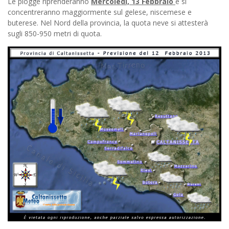
Le piogge riprenderanno
Mercoledì, 13 Febbraio
e si
concentreranno maggiormente sul gelese, niscemese e
buterese. Nel Nord della provincia, la quota neve si attesterà
sugli 850-950 metri di quota.