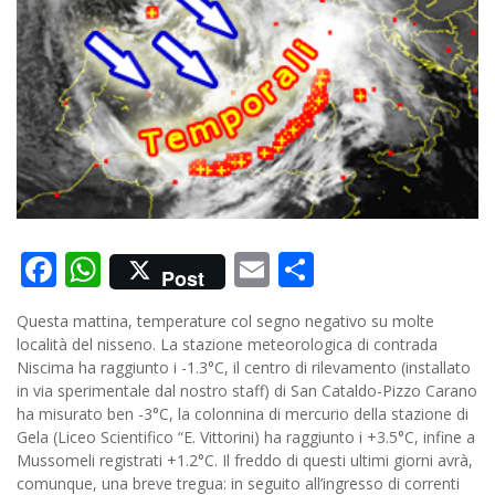
Facebook
WhatsApp
Email
Condividi
Post
Questa mattina, temperature col segno negativo su molte
località del nisseno. La stazione meteorologica di contrada
Niscima ha raggiunto i -1.3°C, il centro di rilevamento (installato
in via sperimentale dal nostro staff) di San Cataldo-Pizzo Carano
ha misurato ben -3°C, la colonnina di mercurio della stazione di
Gela (Liceo Scientifico “E. Vittorini) ha raggiunto i +3.5°C, infine a
Mussomeli registrati +1.2°C. Il freddo di questi ultimi giorni avrà,
comunque, una breve tregua: in seguito all’ingresso di correnti