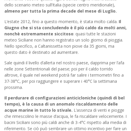
dello scenario meteo sull’Italia (specie centro meridionale),
almeno per tutta la prima decade del mese di Luglio.
L’estate 2012, fino a questo momento, è stata molto calda.
Il
Giugno che si sta concludendo è il più caldo da molti anni,
nonchè estremamente siccitoso
: quasi tutte le stazioni
meteo Siciliane non hanno registrato un solo giorno di pioggia.
Nello specifico, a Caltanissetta non piove da 35 giorni, ma
questo dato è destinato ad aumentare.
Sale quindi il livello d’allerta nel nostro paese, dapprima per l’afa
nelle zone Settentrionali del paese; poi per il caldo torrido
altrove, il quale nel weekend potrà far salire i termometri fino a
37-38°C, per poi raggiungere e superare i 40°C la settimana
prossima.
Il perdurare di configurazioni anticicloniche (quindi di bel
tempo), è la causa di un anomalo riscaldamento delle
acque marine in tutto lo stivale.
L’assenza di venti e piogge
che rimescolino le masse d’acqua, le fa riscaldare velocemente. I
bacini Siciliani sono più caldi anche di 3-4°C rispetto alla media di
riferimento. Se ciò può sembrare un ottimo incentivo per fare un