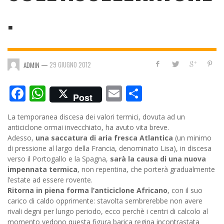
.
—
29 GIUGNO 2012
ADMIN
Facebook
WhatsApp
Email
Condividi
Post
La temporanea discesa dei valori termici, dovuta ad un
anticiclone ormai invecchiato, ha avuto vita breve.
Adesso,
una saccatura di aria fresca Atlantica
(un minimo
di pressione al largo della Francia, denominato Lisa), in discesa
verso il Portogallo e la Spagna,
sarà la causa di una nuova
impennata termica
, non repentina, che porterà gradualmente
l’estate ad essere rovente.
Ritorna in piena forma l’anticiclone Africano
, con il suo
carico di caldo opprimente: stavolta sembrerebbe non avere
rivali degni per lungo periodo, ecco perchè i centri di calcolo al
momento vedono questa figura barica regina incontrastata