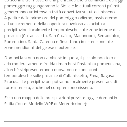
pomeriggio raggiungeranno la Sicilia e le attuali correnti più miti,
genereranno un’intensa attività convettiva su tutto il nisseno.
A partire dalle prime ore del pomeriggio odierno, assisteremo
ad un incremento della copertura nuvolosa associata a
precipitazioni localmente temporalesche sulle zone interne della
provincia (Caltanissetta, San Cataldo, Marianopoli, Serradifalco,
Sommatino, Santa Caterina e Resuttano) in estensione alle
zone meridionali del gelese e buterese.
Domani la storia non cambierà: in quota, il piccolo nocciolo di
aria moderatamente fredda rimarcherà l’instabilità pomeridiana,
allorché si ripresenteranno nuovamente condizioni
temporalesche sulle province di Caltanissetta, Enna, Ragusa e
Siracusa. Le precipitazioni potranno localmente presentarsi di
forte intensità, anche nel comprensorio nisseno.
Ecco una mappa delle precipitazioni previste oggi e domani in
Sicilia (fonte: Modello WRF di Meteoriccione):