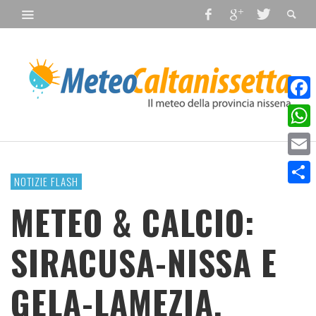
Faceb
What
Email
NOTIZIE FLASH
Condiv
METEO & CALCIO:
SIRACUSA-NISSA E
GELA-LAMEZIA.