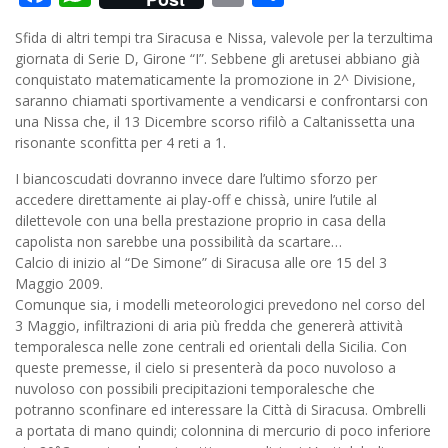
Sfida di altri tempi tra Siracusa e Nissa, valevole per la terzultima
giornata di Serie D, Girone “I”. Sebbene gli aretusei abbiano già
conquistato matematicamente la promozione in 2^ Divisione,
saranno chiamati sportivamente a vendicarsi e confrontarsi con
una Nissa che, il 13 Dicembre scorso rifilò a Caltanissetta una
risonante sconfitta per 4 reti a 1.
I biancoscudati dovranno invece dare l’ultimo sforzo per
accedere direttamente ai play-off e chissà, unire l’utile al
dilettevole con una bella prestazione proprio in casa della
capolista non sarebbe una possibilità da scartare…
Calcio di inizio al “De Simone” di Siracusa alle ore 15 del 3
Maggio 2009.
Comunque sia, i modelli meteorologici prevedono nel corso del
3 Maggio, infiltrazioni di aria più fredda che genererà attività
temporalesca nelle zone centrali ed orientali della Sicilia. Con
queste premesse, il cielo si presenterà da poco nuvoloso a
nuvoloso con possibili precipitazioni temporalesche che
potranno sconfinare ed interessare la Città di Siracusa. Ombrelli
a portata di mano quindi; colonnina di mercurio di poco inferiore