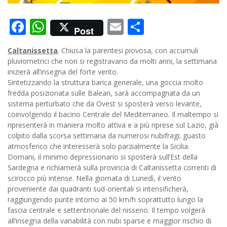
Facebook
WhatsApp
Email
Condividi
Post
Caltanissetta
. Chiusa la parentesi piovosa, con accumuli
pluviometrici che non si registravano da molti anni, la settimana
inizierà all’insegna del forte vento.
Sintetizzando la struttura barica generale, una goccia molto
fredda posizionata sulle Baleari, sarà accompagnata da un
sistema perturbato che da Ovest si sposterà verso levante,
coinvolgendo il bacino Centrale del Mediterraneo.
Il maltempo si
ripresenterà in maniera molto attiva e a più riprese sul Lazio, già
colpito dalla scorsa settimana da numerosi nubifragi; guasto
atmosferico che interesserà solo parzialmente la Sicilia.
Domani, il minimo depressionario si sposterà sull’Est della
Sardegna e richiamerà sulla provincia di Caltanissetta correnti di
scirocco più intense. Nella giornata di Lunedì, il vento
proveniente dai quadranti sud-orientali si intensificherà,
raggiungendo punte intorno ai 50 km/h soprattutto lungo la
fascia centrale e settentrionale del nisseno. Il tempo volgerà
all’insegna della variabilità con nubi sparse e maggior rischio di