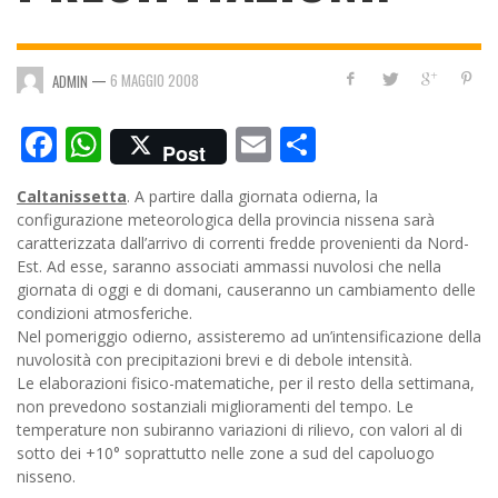
—
6 MAGGIO 2008
ADMIN
Facebook
WhatsApp
Email
Condividi
Post
Caltanissetta
. A partire dalla giornata odierna, la
configurazione meteorologica della provincia nissena sarà
caratterizzata dall’arrivo di correnti fredde provenienti da Nord-
Est. Ad esse, saranno associati ammassi nuvolosi che nella
giornata di oggi e di domani, causeranno un
cambiamento delle
condizioni atmosferiche.
Nel pomeriggio odierno, assisteremo ad un’intensificazione della
nuvolosità con precipitazioni brevi e di debole intensità.
Le elaborazioni fisico-matematiche, per il resto della settimana,
non prevedono sostanziali miglioramenti del tempo. Le
temperature non subiranno variazioni di rilievo, con valori al di
sotto dei +10° soprattutto nelle zone a sud del capoluogo
nisseno.