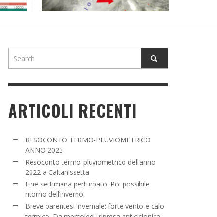
NE SETTIMANA PERTURBATO. POI POSSIBILE
TORNO DELL’INVERNO.
ADMIN
,
16 MARZO 2022
ARTICOLI RECENTI
RESOCONTO TERMO-PLUVIOMETRICO
ANNO 2023
Resoconto termo-pluviometrico dell’anno
2022 a Caltanissetta
Fine settimana perturbato. Poi possibile
ritorno dell’inverno.
Breve parentesi invernale: forte vento e calo
termico. Da mercoledì, ripresa anticiclonica.