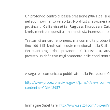
Un profondo centro di bassa pressione (986 Hpa) si
nel suo movimento verso Est-Nord-Est si avvicinerà all
province di
Caltanissetta
,
Ragusa
,
Siracusa
e
Cat
km/h, mentre in questi ultimi minuti sta interessando
Trattasi di un raro fenomeno, ma con molta probabilit
fino 100-115 km/h sulle coste meridionali della Sicilia
Per quanto riguarda la provincia di Caltanissetta, l’
previsto un definitivo miglioramento delle condizioni
A seguire il comunicato pubblicato dalla Protezione Civ
http://www.protezionecivile.gov.it/jcms/it/view_
contentId=COM48957
Immagine Satellitare:
http://www.sat24.com/it-it/eu?ir