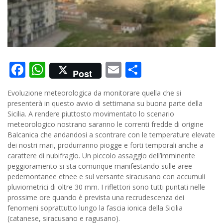
Facebook
WhatsApp
Email
Condividi
Post
Evoluzione meteorologica da monitorare quella che si
presenterà in questo avvio di settimana su buona parte della
Sicilia. A rendere piuttosto movimentato lo scenario
meteorologico nostrano saranno le correnti fredde di origine
Balcanica che andandosi a scontrare con le temperature elevate
dei nostri mari, produrranno piogge e forti temporali anche a
carattere di nubifragio. Un piccolo assaggio dell’imminente
peggioramento si sta comunque manifestando sulle aree
pedemontanee etnee e sul versante siracusano con accumuli
pluviometrici di oltre 30 mm. I riflettori sono tutti puntati nelle
prossime ore quando è prevista una recrudescenza dei
fenomeni soprattutto lungo la fascia ionica della Sicilia
(catanese, siracusano e ragusano).