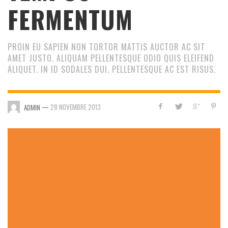
FERMENTUM
PROIN EU SAPIEN NON TORTOR MATTIS AUCTOR AC SIT
AMET JUSTO. ALIQUAM PELLENTESQUE ODIO QUIS ELEIFEND
ALIQUET. IN ID SODALES DUI. PELLENTESQUE AC EST RISUS.
—
28 NOVEMBRE 2013
ADMIN