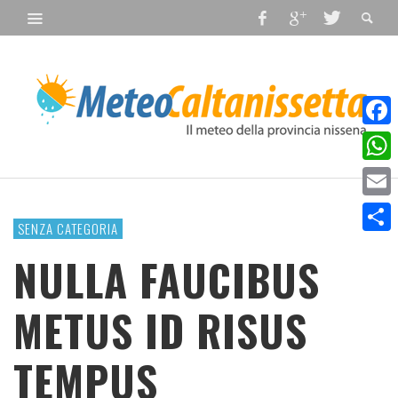
Faceb
What
Email
SENZA CATEGORIA
Condiv
NULLA FAUCIBUS
METUS ID RISUS
TEMPUS