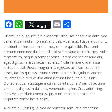
Facebook
WhatsApp
Email
Condividi
Post
Ut arcu odio, sollicitudin a lobortis vitae, scelerisque id ante. Sed
venenatis mi nulla, non eleifend velit viverra ut. Fusce arcu nunc,
tincidunt a elementum sit amet, ornare quis nibh. Praesent
pretium enim nec dui convallis, id scelerisque odio ultricies. Nulla
fermentum, neque a tempor porta, lorem est scelerisque dui,
eget dignissim risus lacus nec erat. Nulla vel libero id massa
luctus feugiat. Fusce magna nisl, egestas ac ullamcorper sit
amet, iaculis quis nisi. Nunc commodo iaculis ligula et auctor.
Pellentesque quis velit id diam rutrum tincidunt in quis nisi.
Donec et quam tristique arcu varius interdum. Vivamus ac urna
volutpat, dignissim dui quis, venenatis sapien. Cras adipiscing,
risus vel interdum convallis, justo nisi molestie justo, nec
vulputate tortor lacus ac mi.
Aliquam eu velit ligula. Sed ac porttitor sem, et elementum