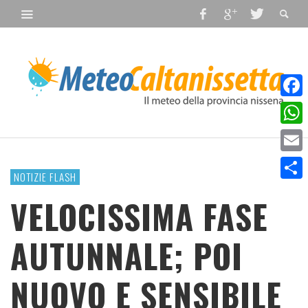
Faceb
What
Email
NOTIZIE FLASH
Condiv
VELOCISSIMA FASE
AUTUNNALE; POI
NUOVO E SENSIBILE