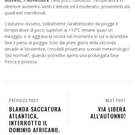
Giovedì, 7 Novembre
: cielo poco nuvoloso. Temperatura in
ulteriore aumento. Venti il debole ed il moderato, provenienti dai
quadranti meridionali.
L’autunno nisseno, solitamente caratterizzato da piogge e
temperature di poco superiori ai +10°C rimane quasi un
miraggio, e si aggrava la siccità nel momento in cui si dovrebbe
fare il pieno di pioggia. Solo dai primi giorni della seconda
decade di Novembre, i modelli proiettano scenari meteorologici
“più normali”, quando potrebbe aprirsi una prolungata fase
fresca e piovosa.
PREVIOUS POST
NEXT POST
BLANDA SACCATURA
VIA LIBERA
ATLANTICA,
ALL'AUTUNNO!
INTERROTTO IL
DOMINIO AFRICANO.