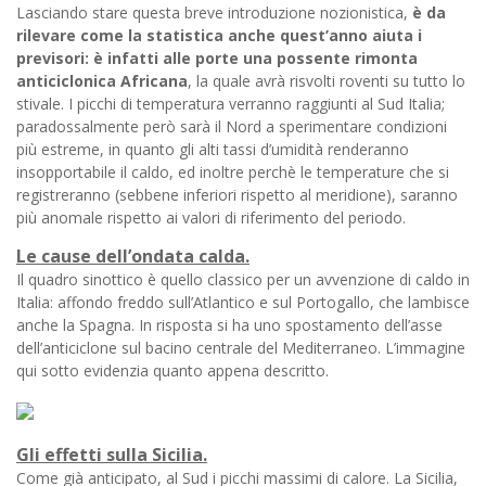
Lasciando stare questa breve introduzione nozionistica,
è da
rilevare come la statistica anche quest’anno aiuta i
previsori: è infatti alle porte una possente rimonta
anticiclonica Africana
, la quale avrà risvolti roventi su tutto lo
stivale. I picchi di temperatura verranno raggiunti al Sud Italia;
paradossalmente però sarà il Nord a sperimentare condizioni
più estreme, in quanto gli alti tassi d’umidità renderanno
insopportabile il caldo, ed inoltre perchè le temperature che si
registreranno (sebbene inferiori rispetto al meridione), saranno
più anomale rispetto ai valori di riferimento del periodo.
Le cause dell’ondata calda.
Il quadro sinottico è quello classico per un avvenzione di caldo in
Italia: affondo freddo sull’Atlantico e sul Portogallo, che lambisce
anche la Spagna. In risposta si ha uno spostamento dell’asse
dell’anticiclone sul bacino centrale del Mediterraneo. L’immagine
qui sotto evidenzia quanto appena descritto.
Gli effetti sulla Sicilia.
Come già anticipato, al Sud i picchi massimi di calore. La Sicilia,