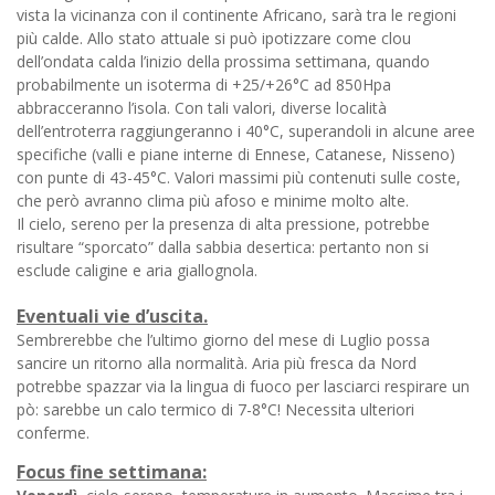
vista la vicinanza con il continente Africano, sarà tra le regioni
più calde. Allo stato attuale si può ipotizzare come clou
dell’ondata calda l’inizio della prossima settimana, quando
probabilmente un isoterma di +25/+26°C ad 850Hpa
abbracceranno l’isola. Con tali valori, diverse località
dell’entroterra raggiungeranno i 40°C, superandoli in alcune aree
specifiche (valli e piane interne di Ennese, Catanese, Nisseno)
con punte di 43-45°C. Valori massimi più contenuti sulle coste,
che però avranno clima più afoso e minime molto alte.
Il cielo, sereno per la presenza di alta pressione, potrebbe
risultare “sporcato” dalla sabbia desertica: pertanto non si
esclude caligine e aria giallognola.
Eventuali vie d’uscita.
Sembrerebbe che l’ultimo giorno del mese di Luglio possa
sancire un ritorno alla normalità. Aria più fresca da Nord
potrebbe spazzar via la lingua di fuoco per lasciarci respirare un
pò: sarebbe un calo termico di 7-8°C! Necessita ulteriori
conferme.
Focus fine settimana: