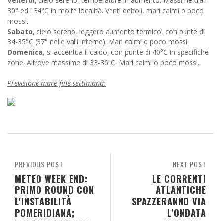
Venerdì
, cielo sereno, temperature in aumento. Massime tra i
30° ed i 34°C in molte località. Venti deboli, mari calmi o poco
mossi.
Sabato
, cielo sereno, leggero aumento termico, con punte di
34-35°C (37° nelle valli interne). Mari calmi o poco mossi.
Domenica
, si accentua il caldo, con punte di 40°C in specifiche
zone. Altrove massime di 33-36°C. Mari calmi o poco mossi.
Previsione mare fine settimana:
PREVIOUS POST
NEXT POST
METEO WEEK END:
LE CORRENTI
PRIMO ROUND CON
ATLANTICHE
L'INSTABILITÀ
SPAZZERANNO VIA
POMERIDIANA;
L'ONDATA