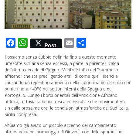
Facebook
WhatsApp
Email
Condividi
Post
Possiamo senza dubbio definirla fino a questo momento
un’estate siciliana senza eccessi, a parte la parentesi calda
dell’ultima decade di Giugno. Merito è tutto del “cammello
africano” che sta prediligendo altri lidi come quelli Iberici e
causando un repentino aumento della colonnina di mercurio con
punte fino a +40°C nei settori interni della Spagna e del
Portogallo. Lungo i bordi orientali dell’Anticiclone Africano
affluirà, tuttavia, aria più fresca ed instabile che movimenterà,
sin dalle prossime ore, le condizioni atmosferiche del Sud Italia,
Sicilia compresa.
Abbiamo già avuto un piccolo accenno del cambiamento
atmosferico nel pomeriggio di Giovedì, con delle sporadiche