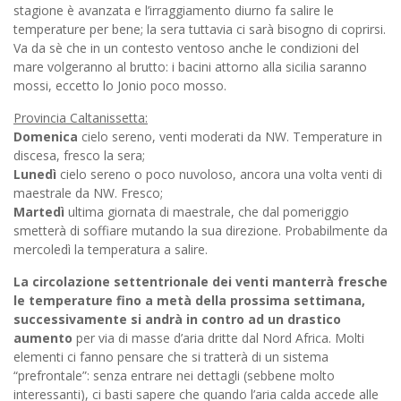
stagione è avanzata e l’irraggiamento diurno fa salire le
temperature per bene; la sera tuttavia ci sarà bisogno di coprirsi.
Va da sè che in un contesto ventoso anche le condizioni del
mare volgeranno al brutto: i bacini attorno alla sicilia saranno
mossi, eccetto lo Jonio poco mosso.
Provincia Caltanissetta:
Domenica
cielo sereno, venti moderati da NW. Temperature in
discesa, fresco la sera;
Lunedì
cielo sereno o poco nuvoloso, ancora una volta venti di
maestrale da NW. Fresco;
Martedì
ultima giornata di maestrale, che dal pomeriggio
smetterà di soffiare mutando la sua direzione. Probabilmente da
mercoledì la temperatura a salire.
La circolazione settentrionale dei venti manterrà fresche
le temperature fino a metà della prossima settimana,
successivamente si andrà in contro ad un drastico
aumento
per via di masse d’aria dritte dal Nord Africa. Molti
elementi ci fanno pensare che si tratterà di un sistema
“prefrontale”: senza entrare nei dettagli (sebbene molto
interessanti), ci basti sapere che quando l’aria calda accede alle