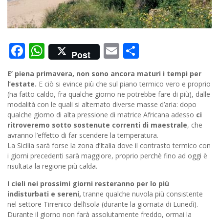
Facebook
WhatsApp
Email
Condividi
Post
E’ piena primavera, non sono ancora maturi i tempi per
l’estate.
E ciò si evince più che sul piano termico vero e proprio
(ha fatto caldo, fra qualche giorno ne potrebbe fare di più), dalle
modalità con le quali si alternato diverse masse d’aria: dopo
qualche giorno di alta pressione di matrice Africana adesso
ci
ritroveremo sotto sostenute correnti di maestrale
, che
avranno l’effetto di far scendere la temperatura.
La Sicilia sarà forse la zona d’Italia dove il contrasto termico con
i giorni precedenti sarà maggiore, proprio perchè fino ad oggi è
risultata la regione più calda.
I cieli nei prossimi giorni resteranno per lo più
indisturbati e sereni,
tranne qualche nuvola più consistente
nel settore Tirrenico dell’isola (durante la giornata di Lunedì).
Durante il giorno non farà assolutamente freddo, ormai la