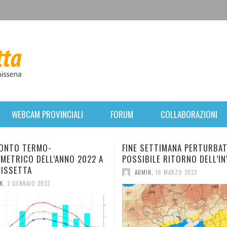
WEBCAM PROVINCIALI
FORUM
COLLABORAZIONI
FINE SETTIMANA PERTURBATO. POI
BREVE PARENTESI INV
POSSIBILE RITORNO DELL’INVERNO.
FORTE VENTO E CALO 
MERCOLEDÌ, RIPRESA
ADMIN
,
16 MARZO 2022
ANTICICLONICA.
ADMIN
,
31 GENNAIO 2022