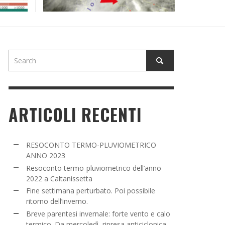
NE SETTIMANA PERTURBATO. POI POSSIBILE
TORNO DELL’INVERNO.
ADMIN
,
16 MARZO 2022
ARTICOLI RECENTI
RESOCONTO TERMO-PLUVIOMETRICO
ANNO 2023
Resoconto termo-pluviometrico dell’anno
2022 a Caltanissetta
Fine settimana perturbato. Poi possibile
ritorno dell’inverno.
Breve parentesi invernale: forte vento e calo
termico. Da mercoledì, ripresa anticiclonica.