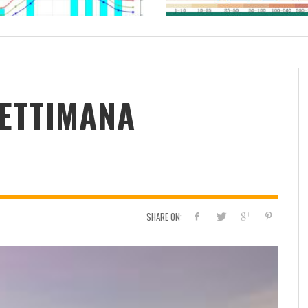
RESOCONTO TERMO-PLUVIOMETRICO
FI
DELL’ANNO 2022 A CALTANISSETTA
RI
ADMIN
,
2 GENNAIO 2023
SETTIMANA
SHARE ON: