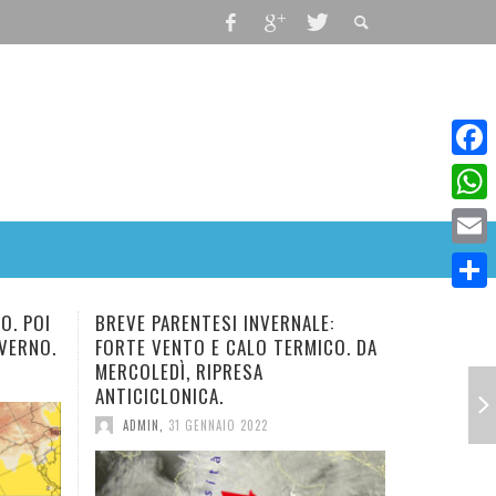
Faceb
What
Email
Condiv
ERNALE:
NUOVO E BREVE IMPULSO FREDDO
CE
TERMICO. DA
IN ARRIVO. TEMPERATURA IN
TO
DIMINUZIONE.
ADMIN
,
28 GENNAIO 2022