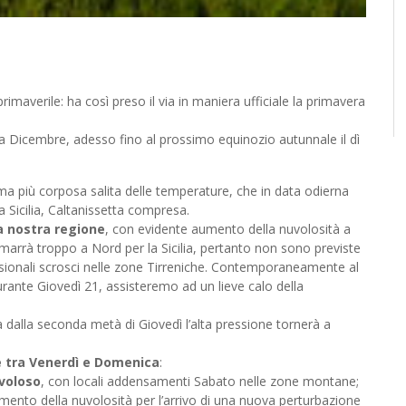
ividi
imaverile: ha così preso il via in maniera ufficiale la primavera
da Dicembre, adesso fino al prossimo equinozio autunnale il dì
ima più corposa salita delle temperature, che in data odierna
a Sicilia, Caltanissetta compresa.
a nostra regione
, con evidente aumento della nuvolosità a
rimarrà troppo a Nord per la Sicilia, pertanto non sono previste
asionali scrosci nelle zone Tirreniche. Contemporaneamente al
rante Giovedì 21, assisteremo ad un lieve calo della
à dalla seconda metà di Giovedì l’alta pressione tornerà a
e tra Venerdì e Domenica
:
uvoloso
, con locali addensamenti Sabato nelle zone montane;
nto della nuvolosità per l’arrivo di una nuova perturbazione