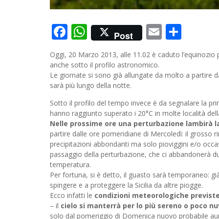
Facebook
WhatsApp
Email
Cond
Post
Oggi, 20 Marzo 2013, alle 11.02 è caduto l’equinozio pr
anche sotto il profilo astronomico.
Le giornate si sono già allungate da molto a partire 
sarà più lungo della notte.
Sotto il profilo del tempo invece è da segnalare la pr
hanno raggiunto superato i 20°C in molte località dell
Nelle prossime ore una perturbazione lambirà l
partire dalle ore pomeridiane di Mercoledì: il grosso 
precipitazioni abbondanti ma solo pioviggini e/o occ
passaggio della perturbazione, che ci abbandonerà du
temperatura.
Per fortuna, si è detto, il guasto sarà temporaneo: gi
spingere e a proteggere la Sicilia da altre piogge.
Ecco infatti le
condizioni meteorologiche previst
– il
cielo si manterrà per lo più sereno o poco n
solo dal pomeriggio di Domenica nuovo probabile aume