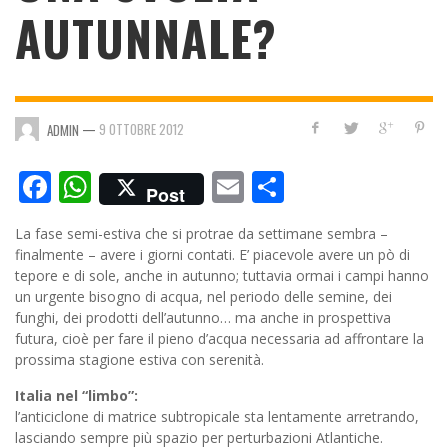
AUTUNNALE?
—
9 OTTOBRE 2012
ADMIN
Facebook
WhatsApp
Email
Condividi
Post
La fase semi-estiva che si protrae da settimane sembra –
finalmente – avere i giorni contati. E’ piacevole avere un pò di
tepore e di sole, anche in autunno; tuttavia ormai i campi hanno
un urgente bisogno di acqua, nel periodo delle semine, dei
funghi, dei prodotti dell’autunno… ma anche in prospettiva
futura, cioè per fare il pieno d’acqua necessaria ad affrontare la
prossima stagione estiva con serenità.
Italia nel “limbo”:
l’anticiclone di matrice subtropicale sta lentamente arretrando,
lasciando sempre più spazio per perturbazioni Atlantiche.