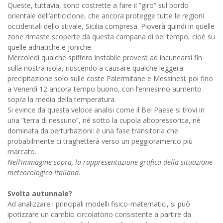
Queste, tuttavia, sono costrette a fare il “giro” sul bordo
orientale dell’anticiclone, che ancora protegge tutte le regioni
occidentali dello stivale, Sicilia compresa. Pioverà quindi in quelle
zone rimaste scoperte da questa campana di bel tempo, cioè su
quelle adriatiche e joniche.
Mercoledì qualche spiffero instabile proverà ad incunearsi fin
sulla nostra isola, riuscendo a causare qualche leggera
precipitazione solo sulle coste Palermitane e Messinesi; poi fino
a Venerdì 12 ancora tempo buono, con l’ennesimo aumento
sopra la media della temperatura.
Si evince da questa veloce analisi come il Bel Paese si trovi in
una “terra di nessuno”, né sotto la cupola altopressorica, né
dominata da perturbazioni: è una fase transitoria che
probabilmente ci traghetterà verso un peggioramento più
marcato.
Nell’immagine sopra, la rappresentazione grafica della situazione
meteorologica Italiana.
Svolta autunnale?
Ad analizzare i principali modelli fisico-matematici, si può
ipotizzare un cambio circolatorio consistente a partire da