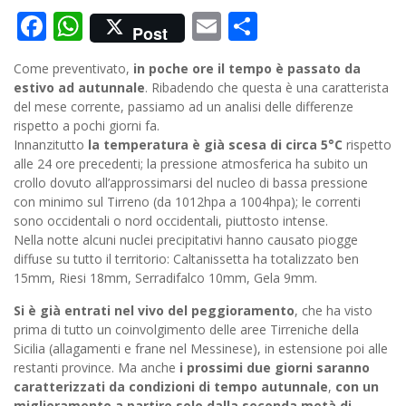
Facebook
WhatsApp
Email
Condividi
Post
Come preventivato,
in poche ore il tempo è passato da
estivo ad autunnale
. Ribadendo che questa è una caratterista
del mese corrente, passiamo ad un analisi delle differenze
rispetto a pochi giorni fa.
Innanzitutto
la temperatura è già scesa di circa 5°C
rispetto
alle 24 ore precedenti; la pressione atmosferica ha subito un
crollo dovuto all’approssimarsi del nucleo di bassa pressione
con minimo sul Tirreno (da 1012hpa a 1004hpa); le correnti
sono occidentali o nord occidentali, piuttosto intense.
Nella notte alcuni nuclei precipitativi hanno causato piogge
diffuse su tutto il territorio: Caltanissetta ha totalizzato ben
15mm, Riesi 18mm, Serradifalco 10mm, Gela 9mm.
Si è già entrati nel vivo del peggioramento
, che ha visto
prima di tutto un coinvolgimento delle aree Tirreniche della
Sicilia (allagamenti e frane nel Messinese), in estensione poi alle
restanti province. Ma anche
i prossimi due giorni saranno
caratterizzati da condizioni di tempo autunnale
,
con un
miglioramento a partire solo dalla seconda metà di