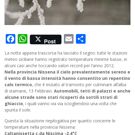
Facebook
WhatsApp
Email
Condividi
Post
La notte appena trascorsa ha lasciato il segno: tutte le stazioni
meteo siciliane hanno registrato temperature minime basse, in
alcuni casi anche toccando valori record per l’anno 2012.
Nella provincia Nissena il cielo prevalentemente sereno e
il vento di bassa intensità hanno consentito un repentino
calo termico
, che è iniziato al tramonto per culminare all’alba
di stamane, 13 Febbraio.
Automobili, tetti di palazzi e anche
alcune strade sono stati ricoperti da sottili strati di
ghiaccio
, i quali vanno via via sciogliendosi una volta che
spunta il sole.
Questa la situazione riepilogativa per quanto concerne le
temperature nella provincia Nissena:
Caltanissetta c.da Niscima -2.4°C