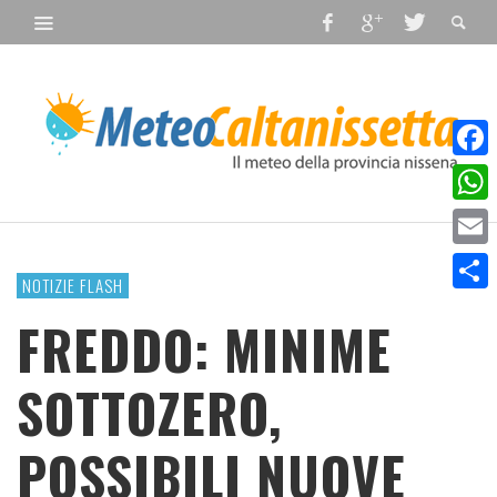
Faceb
What
Email
NOTIZIE FLASH
Condiv
FREDDO: MINIME
SOTTOZERO,
POSSIBILI NUOVE