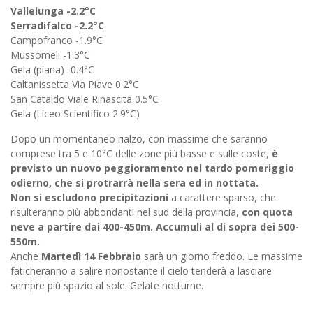
Vallelunga -2.2°C
Serradifalco -2.2°C
Campofranco -1.9°C
Mussomeli -1.3°C
Gela (piana) -0.4°C
Caltanissetta Via Piave 0.2°C
San Cataldo Viale Rinascita 0.5°C
Gela (Liceo Scientifico 2.9°C)
Dopo un momentaneo rialzo, con massime che saranno
comprese tra 5 e 10°C delle zone più basse e sulle coste,
è
previsto un nuovo peggioramento nel tardo pomeriggio
odierno, che si protrarrà nella sera ed in nottata.
Non si escludono precipitazioni
a carattere sparso, che
risulteranno più abbondanti nel sud della provincia,
con quota
neve a partire dai 400-450m. Accumuli al di sopra dei 500-
550m.
Anche
Martedì 14 Febbraio
sarà un giorno freddo. Le massime
faticheranno a salire nonostante il cielo tenderà a lasciare
sempre più spazio al sole. Gelate notturne.