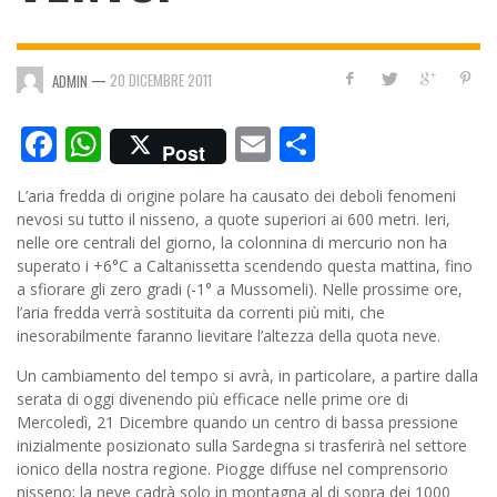
—
20 DICEMBRE 2011
ADMIN
Facebook
WhatsApp
Email
Condividi
Post
L’aria fredda di origine polare ha causato dei deboli fenomeni
nevosi su tutto il nisseno, a quote superiori ai 600 metri. Ieri,
nelle ore centrali del giorno, la colonnina di mercurio non ha
superato i +6°C a Caltanissetta scendendo questa mattina, fino
a sfiorare gli zero gradi (-1° a Mussomeli). Nelle prossime ore,
l’aria fredda verrà sostituita da correnti più miti, che
inesorabilmente faranno lievitare l’altezza della quota neve.
Un cambiamento del tempo si avrà, in particolare, a partire dalla
serata di oggi divenendo più efficace nelle prime ore di
Mercoledì, 21 Dicembre quando un centro di bassa pressione
inizialmente posizionato sulla Sardegna si trasferirà nel settore
ionico della nostra regione. Piogge diffuse nel comprensorio
nisseno; la neve cadrà solo in montagna al di sopra dei 1000