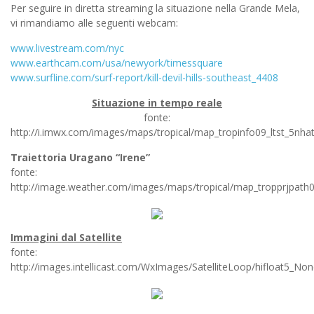
Per seguire in diretta streaming la situazione nella Grande Mela,
vi rimandiamo alle seguenti webcam:
www.livestream.com/nyc
www.earthcam.com/usa/ne
wyork/timessquare
www.surfline.com/surf-r
eport/kill-devil-hills-southea
st_4408
Situazione in tempo reale
fonte:
http://i.imwx.com/images/maps/tropical/map_tropinfo09_ltst_5nh
Traiettoria Uragano “Irene”
fonte:
http://image.weather.com/images/maps/tropical/map_tropprjpath0
Immagini dal Satellite
fonte:
http://images.intellicast.com/WxImages/SatelliteLoop/hifloat5_Non