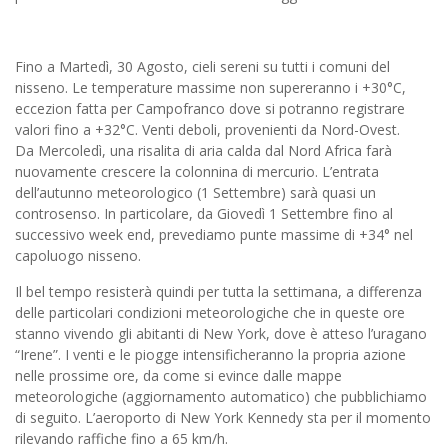
Fino a Martedì, 30 Agosto, cieli sereni su tutti i comuni del
nisseno. Le temperature massime non supereranno i +30°C,
eccezion fatta per Campofranco dove si potranno registrare
valori fino a +32°C. Venti deboli, provenienti da Nord-Ovest.
Da Mercoledì, una risalita di aria calda dal Nord Africa farà
nuovamente crescere la colonnina di mercurio. L’entrata
dell’autunno meteorologico (1 Settembre) sarà quasi un
controsenso. In particolare, da Giovedì 1 Settembre fino al
successivo week end, prevediamo punte massime di +34° nel
capoluogo nisseno.
Il bel tempo resisterà quindi per tutta la settimana, a differenza
delle particolari condizioni meteorologiche che in queste ore
stanno vivendo gli abitanti di New York, dove è atteso l’uragano
“Irene”. I venti e le piogge intensificheranno la propria azione
nelle prossime ore, da come si evince dalle mappe
meteorologiche (aggiornamento automatico) che pubblichiamo
di seguito. L’aeroporto di New York Kennedy sta per il momento
rilevando raffiche fino a 65 km/h.