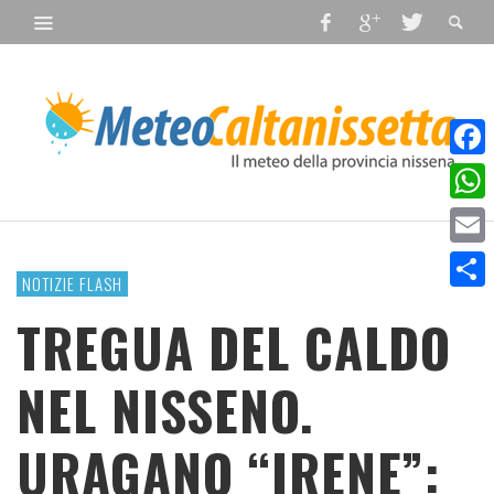
Faceb
What
Email
NOTIZIE FLASH
Condiv
TREGUA DEL CALDO
NEL NISSENO.
URAGANO “IRENE”: