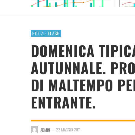
RESOCONTO TERMO-PLUVIOMETRICO ANNO
2023
ADMIN
,
4 GENNAIO 2024
NOTIZIE FLASH
DOMENICA TIPIC
AUTUNNALE. PRO
DI MALTEMPO PE
ENTRANTE.
—
22 MAGGIO 2011
ADMIN