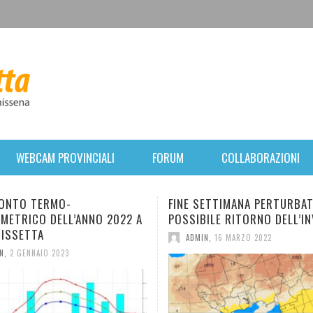
WEBCAM PROVINCIALI
FORUM
COLLABORAZIONI
ETTIMANA PERTURBATO. POI
BREVE PARENTESI INVERNAL
ILE RITORNO DELL’INVERNO.
FORTE VENTO E CALO TERMI
MERCOLEDÌ, RIPRESA
N
,
16 MARZO 2022
ANTICICLONICA.
ADMIN
,
31 GENNAIO 2022