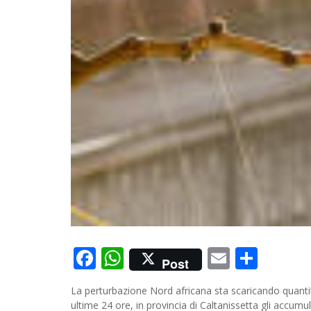
Facebook
WhatsApp
Email
Cond
Post
La perturbazione Nord africana sta scaricando quantità
ultime 24 ore, in provincia di Caltanissetta gli accumu