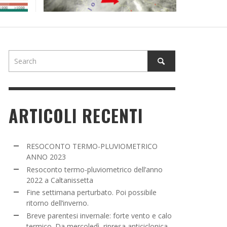
NE SETTIMANA PERTURBATO. POI POSSIBILE
TORNO DELL’INVERNO.
ADMIN
,
16 MARZO 2022
ARTICOLI RECENTI
RESOCONTO TERMO-PLUVIOMETRICO
ANNO 2023
Resoconto termo-pluviometrico dell’anno
2022 a Caltanissetta
Fine settimana perturbato. Poi possibile
ritorno dell’inverno.
Breve parentesi invernale: forte vento e calo
termico. Da mercoledì, ripresa anticiclonica.