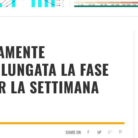
RESOCONTO TERMO-PLUVIOMETRICO
FI
DELL’ANNO 2022 A CALTANISSETTA
RI
ADMIN
,
2 GENNAIO 2023
AMENTE
LUNGATA LA FASE
R LA SETTIMANA
SHARE ON: