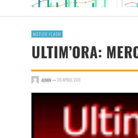
RESOCONTO TERMO-PLUVIOMETRICO ANNO
2023
ADMIN
,
4 GENNAIO 2024
NOTIZIE FLASH
ULTIM’ORA: MER
—
20 APRILE 2011
ADMIN