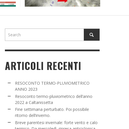
NE SETTIMANA PERTURBATO. POI POSSIBILE
TORNO DELL’INVERNO.
ADMIN
,
16 MARZO 2022
ARTICOLI RECENTI
RESOCONTO TERMO-PLUVIOMETRICO
ANNO 2023
Resoconto termo-pluviometrico dell’anno
2022 a Caltanissetta
Fine settimana perturbato. Poi possibile
ritorno dell’inverno.
Breve parentesi invernale: forte vento e calo
termico. Da mercoledì, ripresa anticiclonica.