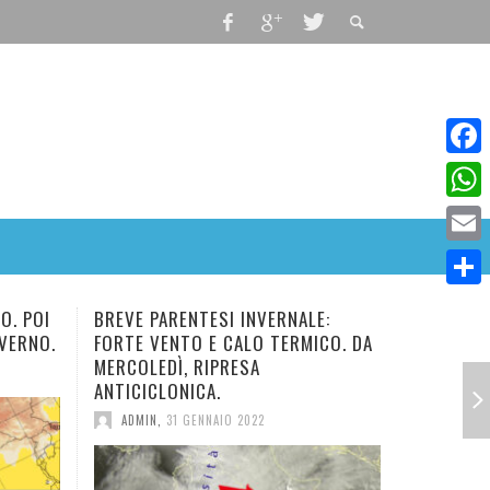
Faceb
What
Email
Condiv
ESI INVERNALE:
NUOVO E BREVE IMPULSO FREDDO
E CALO TERMICO. DA
IN ARRIVO. TEMPERATURA IN
IPRESA
DIMINUZIONE.
A.
ADMIN
,
28 GENNAIO 2022
NAIO 2022