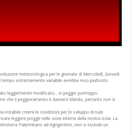
ividi
’evoluzione meteorologica per le giornate di Mercoledì, Giovedì
 il tempo estremamente variabile avrebbe reso piuttosto
stato leggermente modificato… in peggio purtroppo.
ttere che il peggioramento è davvero blando, pertanto non si
aria instabile creerà le condizioni per lo sviluppo di nubi
care leggere piogge nelle zone interne della nostra isola. La
ntroterra Palermitano ad Agrigentino, non si esclude un