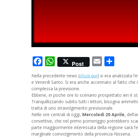
Facebook
WhatsApp
Email
Cond
Post
Nella precedente news (
clicca qui
) si era analizzata l
e Venerdì Santo. Si era anche accennato al fatto che
complessa la previsione.
Ebbene, in poche ore lo scenario prospettato ieri è 
Tranquillizzando subito tutti i lettori, bisogna amme
tratta di uno stravolgimento previsionale.
Nelle ore centrali di oggi,
Mercoledì 20 Aprile
, dell’
convettive, che nel primo pomeriggio potrebbero scari
parte maggiormente interessata della regione sarà l’e
marginale coinvolgimento della provincia Nissena.