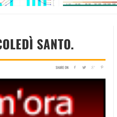
RESOCONTO TERMO-PLUVIOMETRICO
FI
DELL’ANNO 2022 A CALTANISSETTA
RI
ADMIN
,
2 GENNAIO 2023
COLEDÌ SANTO.
SHARE ON: