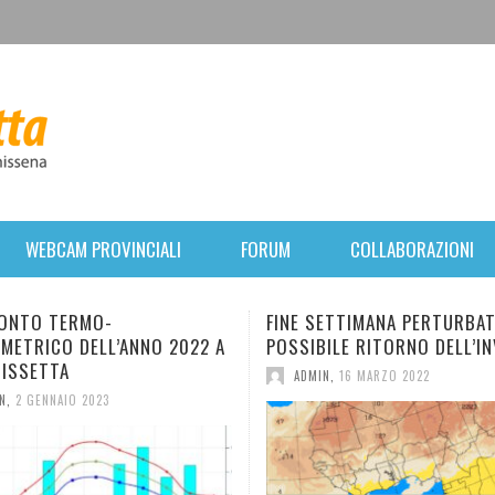
WEBCAM PROVINCIALI
FORUM
COLLABORAZIONI
FINE SETTIMANA PERTURBATO. POI
BREVE PARENT
 A
POSSIBILE RITORNO DELL’INVERNO.
FORTE VENTO 
MERCOLEDÌ, R
ADMIN
,
16 MARZO 2022
ANTICICLONIC
ADMIN
,
31 GEN