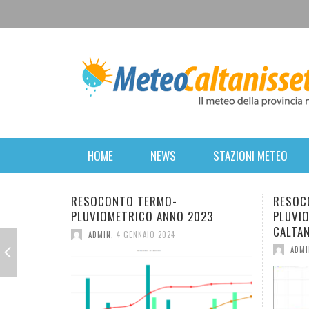
HOME
NEWS
STAZIONI METEO
 TERMO-
RESOCONTO TERMO-
ICO ANNO 2023
PLUVIOMETRICO DELL’ANNO 2022
CALTANISSETTA
ENNAIO 2024
ADMIN
,
2 GENNAIO 2023