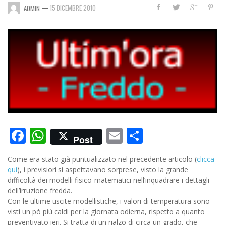
—
15 DICEMBRE 2010
ADMIN
Facebook
WhatsApp
Email
Condividi
Post
Come era stato già puntualizzato nel precedente articolo (
clicca
qui
), i previsiori si aspettavano sorprese, visto la grande
difficoltà dei modelli fisico-matematici nell’inquadrare i dettagli
dell’irruzione fredda.
Con le ultime uscite modellistiche, i valori di temperatura sono
visti un pò più caldi per la giornata odierna, rispetto a quanto
preventivato ieri. Si tratta di un rialzo di circa un grado, che