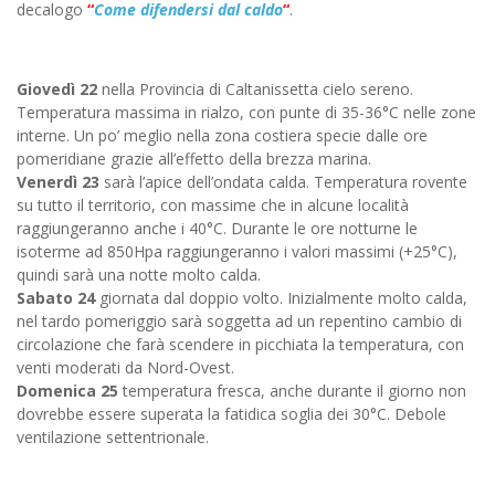
decalogo
“
Come difendersi dal caldo
“
.
Giovedì 22
nella Provincia di Caltanissetta cielo sereno.
Temperatura massima in rialzo, con punte di 35-36°C nelle zone
interne. Un po’ meglio nella zona costiera specie dalle ore
pomeridiane grazie all’effetto della brezza marina.
Venerdì 23
sarà l’apice dell’ondata calda. Temperatura rovente
su tutto il territorio, con massime che in alcune località
raggiungeranno anche i 40°C. Durante le ore notturne le
isoterme ad 850Hpa raggiungeranno i valori massimi (+25°C),
quindi sarà una notte molto calda.
Sabato 24
giornata dal doppio volto. Inizialmente molto calda,
nel tardo pomeriggio sarà soggetta ad un repentino cambio di
circolazione che farà scendere in picchiata la temperatura, con
venti moderati da Nord-Ovest.
Domenica 25
temperatura fresca, anche durante il giorno non
dovrebbe essere superata la fatidica soglia dei 30°C. Debole
ventilazione settentrionale.