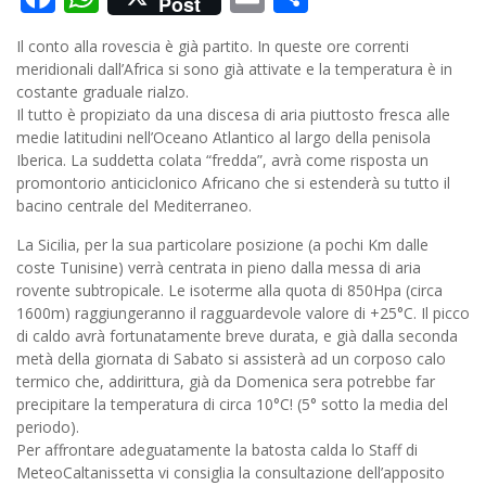
Post
Il conto alla rovescia è già partito. In queste ore correnti
meridionali dall’Africa si sono già attivate e la temperatura è in
costante graduale rialzo.
Il tutto è propiziato da una discesa di aria piuttosto fresca alle
medie latitudini nell’Oceano Atlantico al largo della penisola
Iberica. La suddetta colata “fredda”, avrà come risposta un
promontorio anticiclonico Africano che si estenderà su tutto il
bacino centrale del Mediterraneo.
La Sicilia, per la sua particolare posizione (a pochi Km dalle
coste Tunisine) verrà centrata in pieno dalla messa di aria
rovente subtropicale. Le isoterme alla quota di 850Hpa (circa
1600m) raggiungeranno il ragguardevole valore di +25°C. Il picco
di caldo avrà fortunatamente breve durata, e già dalla seconda
metà della giornata di Sabato si assisterà ad un corposo calo
termico che, addirittura, già da Domenica sera potrebbe far
precipitare la temperatura di circa 10°C! (5° sotto la media del
periodo).
Per affrontare adeguatamente la batosta calda lo Staff di
MeteoCaltanissetta vi consiglia la consultazione dell’apposito