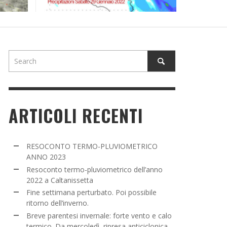
NE SETTIMANA PERTURBATO. POI POSSIBILE
TORNO DELL’INVERNO.
ADMIN
,
16 MARZO 2022
ARTICOLI RECENTI
RESOCONTO TERMO-PLUVIOMETRICO
ANNO 2023
Resoconto termo-pluviometrico dell’anno
2022 a Caltanissetta
Fine settimana perturbato. Poi possibile
ritorno dell’inverno.
Breve parentesi invernale: forte vento e calo
termico. Da mercoledì, ripresa anticiclonica.