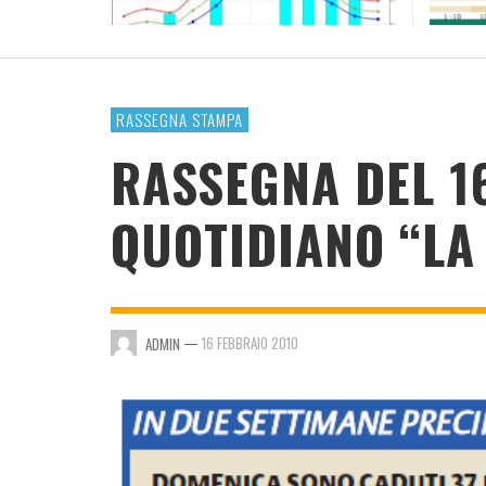
RESOCONTO TERMO-PLUVIOMETRICO ANNO
2023
ADMIN
,
4 GENNAIO 2024
RASSEGNA STAMPA
RASSEGNA DEL 1
QUOTIDIANO “LA 
—
16 FEBBRAIO 2010
ADMIN