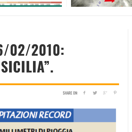
RESOCONTO TERMO-PLUVIOMETRICO
FI
DELL’ANNO 2022 A CALTANISSETTA
RI
ADMIN
,
2 GENNAIO 2023
6/02/2010:
SICILIA”.
SHARE ON: