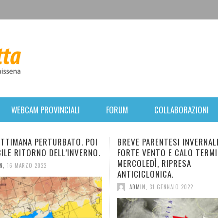
WEBCAM PROVINCIALI
FORUM
COLLABORAZIONI
 PARENTESI INVERNALE:
NUOVO E BREVE IMPULSO 
 VENTO E CALO TERMICO. DA
IN ARRIVO. TEMPERATURA 
LEDÌ, RIPRESA
DIMINUZIONE.
ICLONICA.
ADMIN
,
28 GENNAIO 2022
MIN
,
31 GENNAIO 2022