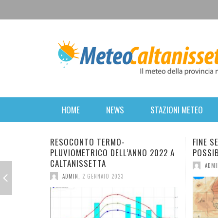
HOME
NEWS
STAZIONI METEO
FINE SETTIMANA PERTURBATO. POI
BREVE
NO 2022 A
POSSIBILE RITORNO DELL’INVERNO.
FORTE
MERCO
ADMIN
,
16 MARZO 2022
ANTIC
AD