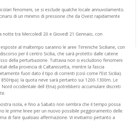
icolari fenomeni, se si esclude qualche locale annuvolamento.
icinarsi di un minimo di pressione che da Ovest rapidamente
a notte tra Mercoledì 20 e Giovedì 21 Gennaio, con
esposte al maltempo saranno le aree Tirreniche Siciliane, con
discorso per il centro Sicilia, che sarà protetto dalle catene
rosso della perturbazione. Tuttavia non si escludono fenomeni
li della provincia di Caltanissetta, mentre la fascia
amente fuori dato il tipo di correnti (così come l’Est Sicilia).
a 850Hpa): la quota neve sarà pertanto sui 1200-1300m. Le
 Nord occidentale dell Etna) potrebbero accumulare discreti
te.
la nostra isola, e fino a Sabato non sembra che il tempo possa
o le prime linee per un nuovo possibile peggioramento delle
ma di fare qualsiasi affermazione. Vi invitiamo pertanto a