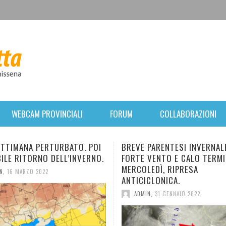
WEBCAM PROVINCIALI
FORUM
COLLABORAZIONI
EVE PARENTESI INVERNALE:
NUOVO E BREVE IMPULS
RTE VENTO E CALO TERMICO. DA
IN ARRIVO. TEMPERATUR
RCOLEDÌ, RIPRESA
DIMINUZIONE.
TICICLONICA.
ADMIN
,
28 GENNAIO 2022
ADMIN
,
31 GENNAIO 2022