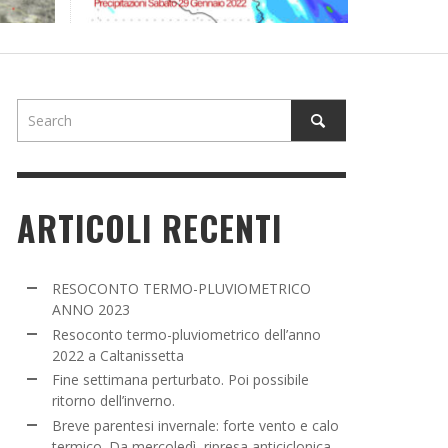
NE SETTIMANA PERTURBATO. POI POSSIBILE
TORNO DELL’INVERNO.
ADMIN
,
16 MARZO 2022
ARTICOLI RECENTI
RESOCONTO TERMO-PLUVIOMETRICO
ANNO 2023
Resoconto termo-pluviometrico dell’anno
2022 a Caltanissetta
Fine settimana perturbato. Poi possibile
ritorno dell’inverno.
Breve parentesi invernale: forte vento e calo
termico. Da mercoledì, ripresa anticiclonica.