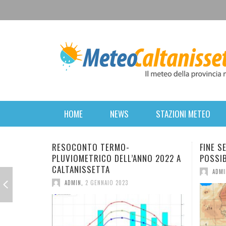
HOME
NEWS
STAZIONI METEO
FINE SETTIMANA PERTURBATO. POI
BR
’ANNO 2022 A
POSSIBILE RITORNO DELL’INVERNO.
FO
ME
ADMIN
,
16 MARZO 2022
AN