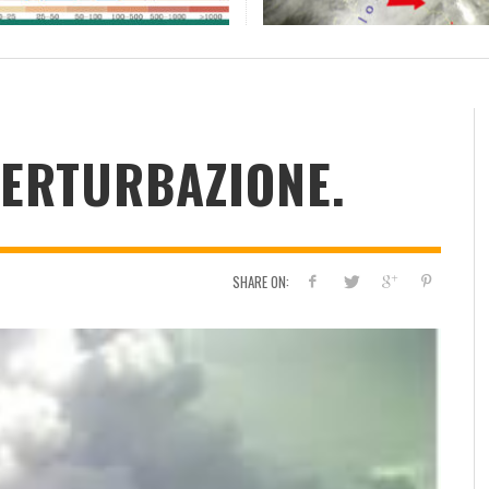
RESOCONTO TERMO-PLUVIOMETRICO
FI
DELL’ANNO 2022 A CALTANISSETTA
RI
ADMIN
,
2 GENNAIO 2023
ERTURBAZIONE.
SHARE ON: