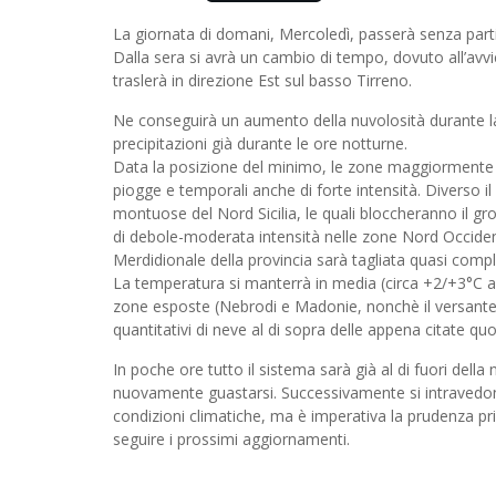
La giornata di domani, Mercoledì, passerà senza part
Dalla sera si avrà un cambio di tempo, dovuto all’avv
traslerà in direzione Est sul basso Tirreno.
Ne conseguirà un aumento della nuvolosità durante l
precipitazioni già durante le ore notturne.
Data la posizione del minimo, le zone maggiormente 
piogge e temporali anche di forte intensità. Diverso il 
montuose del Nord Sicilia, le quali bloccheranno il g
di debole-moderata intensità nelle zone Nord Occidenta
Merdidionale della provincia sarà tagliata quasi complet
La temperatura si manterrà in media (circa +2/+3°C 
zone esposte (Nebrodi e Madonie, nonchè il versante
quantitativi di neve al di sopra delle appena citate quo
In poche ore tutto il sistema sarà già al di fuori del
nuovamente guastarsi. Successivamente si intravedon
condizioni climatiche, ma è imperativa la prudenza pri
seguire i prossimi aggiornamenti.