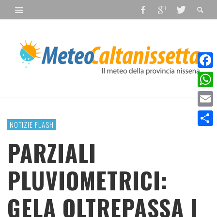
Faceb
What
Email
NOTIZIE FLASH
Condiv
PARZIALI
PLUVIOMETRICI:
GELA OLTREPASSA I