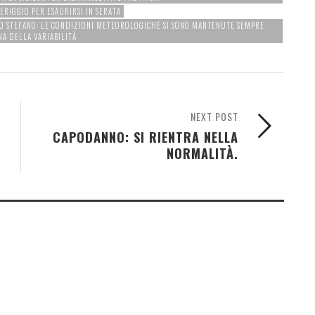
ERIGGIO PER ESAURIRSI IN SERATA
TO STEFANO: LE CONDIZIONI METEOROLOGICHE SI SONO MANTENUTE SEMPRE
NA DELLA VARIABILITÀ
NEXT POST
CAPODANNO: SI RIENTRA NELLA
NORMALITÀ.