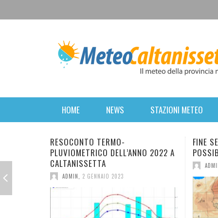
HOME
NEWS
STAZIONI METEO
-
FINE SETTIMANA PERTURBATO. POI
LL’ANNO 2022 A
POSSIBILE RITORNO DELL’INVERNO.
ADMIN
,
16 MARZO 2022
3