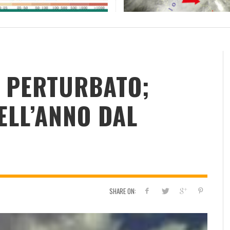
RESOCONTO TERMO-PLUVIOMETRICO
FI
DELL’ANNO 2022 A CALTANISSETTA
RI
ADMIN
,
2 GENNAIO 2023
 PERTURBATO;
ELL’ANNO DAL
SHARE ON: