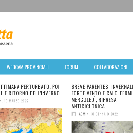
WEBCAM PROVINCIALI
FORUM
COLLABORAZIONI
BREVE PARENTESI INVERNALE:
NUOVO E BREVE IMPU
FORTE VENTO E CALO TERMICO. DA
IN ARRIVO. TEMPERAT
MERCOLEDÌ, RIPRESA
DIMINUZIONE.
ANTICICLONICA.
ADMIN
,
28 GENNAIO 2022
ADMIN
,
31 GENNAIO 2022