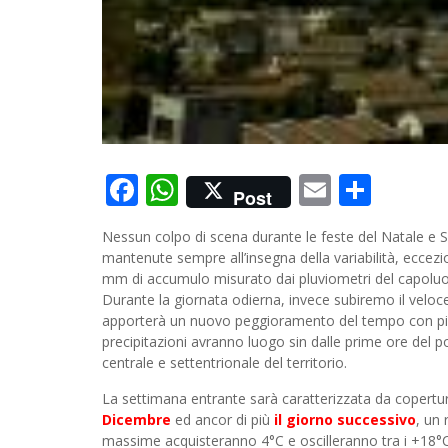
Facebook
WhatsApp
Email
Cond
Post
Nessun colpo di scena durante le feste del Natale e 
mantenute sempre all’insegna della variabilità, eccez
mm di accumulo misurato dai pluviometri del capolu
Durante la giornata odierna, invece subiremo il veloce
apporterà un nuovo peggioramento del tempo con piogge
precipitazioni avranno luogo sin dalle prime ore del po
centrale e settentrionale del territorio.
La settimana entrante sarà caratterizzata da copertur
Dicembre
ed ancor di più
il giorno successivo
, un 
massime acquisteranno 4°C e oscilleranno tra i +18°C 