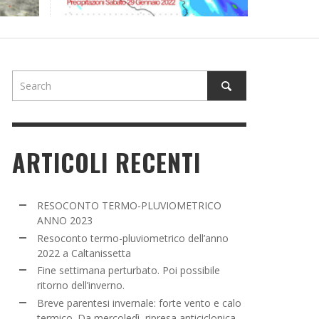
NE SETTIMANA PERTURBATO. POI POSSIBILE
TORNO DELL’INVERNO.
ADMIN
,
16 MARZO 2022
ARTICOLI RECENTI
RESOCONTO TERMO-PLUVIOMETRICO
ANNO 2023
Resoconto termo-pluviometrico dell’anno
2022 a Caltanissetta
Fine settimana perturbato. Poi possibile
ritorno dell’inverno.
Breve parentesi invernale: forte vento e calo
termico. Da mercoledì, ripresa anticiclonica.