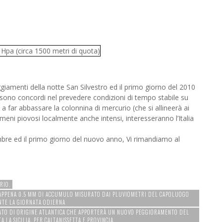
eggiamenti della notte San Silvestro ed il primo giorno del 2010
i sono concordi nel prevedere condizioni di tempo stabile su
 a far abbassare la colonnina di mercurio (che si allineerà ai
omeni piovosi localmente anche intensi, interesseranno l’Italia
mbre ed il primo giorno del nuovo anno, Vi rimandiamo al
RIO.
N APPENA 0.5 MM DI ACCUMULO MISURATO DAI PLUVIOMETRI DEL CAPOLUOGO
NTE LA GIORNATA ODIERNA
BATO DI ORIGINE ATLANTICA CHE APPORTERÀ UN NUOVO PEGGIORAMENTO DEL
 LA SICILIA. PER CALTANISSETTA E PROVINCIA