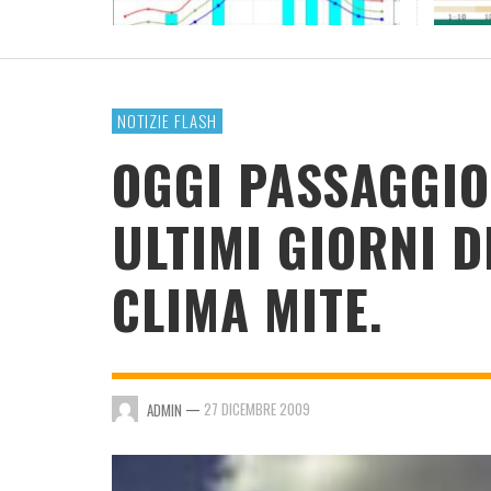
RESOCONTO TERMO-PLUVIOMETRICO ANNO
2023
ADMIN
,
4 GENNAIO 2024
NOTIZIE FLASH
OGGI PASSAGGIO
ULTIMI GIORNI D
CLIMA MITE.
—
27 DICEMBRE 2009
ADMIN