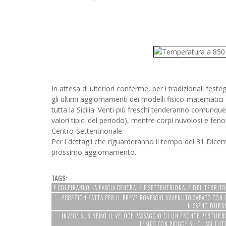
In attesa di ulteriori conferme, per i tradizionali fest
gli ultimi aggiornamenti dei modelli fisico-matematic
tutta la Sicilia. Venti più freschi tenderanno comunque
valori tipici del periodo), mentre corpi nuvolosi e fen
Centro-Settentrionale.
Per i dettagli che riguarderanno il tempo del 31 Dice
prossimo aggiornamento.
TAGS:
E COLPIRANNO LA FASCIA CENTRALE E SETTENTRIONALE DEL TERRITO
ECCEZION FATTA PER IL BREVE ROVESCIO AVVENUTO SABATO CO
NISSENO.DURA
INVECE SUBIREMO IL VELOCE PASSAGGIO DI UN FRONTE PERTUR
TEMPO CON PIOGGE SU QUASI TUTTA