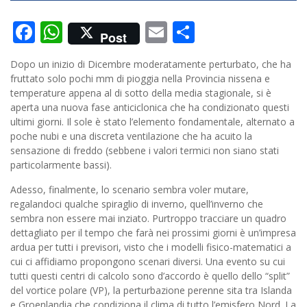
Facebook
WhatsApp
Email
Condividi
Post
Dopo un inizio di Dicembre moderatamente perturbato, che ha
fruttato solo pochi mm di pioggia nella Provincia nissena e
temperature appena al di sotto della media stagionale, si è
aperta una nuova fase anticiclonica che ha condizionato questi
ultimi giorni. Il sole è stato l’elemento fondamentale, alternato a
poche nubi e una discreta ventilazione che ha acuito la
sensazione di freddo (sebbene i valori termici non siano stati
particolarmente bassi).
Adesso, finalmente, lo scenario sembra voler mutare,
regalandoci qualche spiraglio di inverno, quell’inverno che
sembra non essere mai inziato. Purtroppo tracciare un quadro
dettagliato per il tempo che farà nei prossimi giorni è un’impresa
ardua per tutti i previsori, visto che i modelli fisico-matematici a
cui ci affidiamo propongono scenari diversi. Una evento su cui
tutti questi centri di calcolo sono d’accordo è quello dello “split”
del vortice polare (VP), la perturbazione perenne sita tra Islanda
e Groenlandia che condiziona il clima di tutto l’emisfero Nord. La