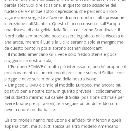
parola split vuol dire scissione, in questo caso scissione del
nucleo del VP in due sotto-depressioni, che perdendo il loro
vigore sono soggette all’azione di una rimonta di alta pressione
in erezione dall’Atlantico. Questo blocco consente sull’Europa
una discesa di aria gelida dalla Russia e le zone Scandinave. Il
Nord Italia sembrerebbe poter essere inglobato nella discesa di
aria artica, mentre il Sud e la Sicilia saranno solo ai margini: ma
da questo punto in poi si aprono scenari discordanti:
– Il modello americano GFS vede solo freddo sterile e poca
pioggia sulla nostra Isola;
– L’Europeo ECMWF è molto più interessante, perchè propone il
posizionamento di un minimo di pressione sui mari Siciliani con
piogge e neve sulle montagne della nostra Isola;
– L’Inglese UKMO è simile al modello Europeo, ma ancora più
positivo per le nostre zone, in quanto prevede il collocamento
del suddetto minimo sul canale di Sicilia (posizione ottimale per
avere buone precipitazioni), e a seguire un po di freddo con
neve a quote medio-basse.
Gli altri modelli hanno risoluzione e affidabilità inferiori a quelli
appena citati, ma su tutti spicca un altro modello Americano,