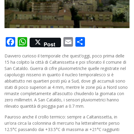
Facebook
WhatsApp
Email
Condividi
Post
Davvero curioso il temporale che quest’oggi, poco prima delle
15 ha colpito la città di Caltanissetta e poi sfiorato il comune di
San Cataldo. Guerra di cifre pluviometriche quelle registrate nel
capoluogo nisseno in quanto il nucleo temporalesco si è
abbattutto nei quartieri posti più a Sud, dove gli accumuli sono
stati di poco superiori ai 4 mm, mentre le zone più a Nord sono
rimaste completamente all’asciutto chiudendo la giornata con
zero millimetri. A San Cataldo, i sensori pluviometrici hanno
rilevato quantità di pioggia pari a 0.7 mm.
Pauroso anche il crollo termico: sempre a Caltanissetta, in
un’ora circa la colonnina di mercurio ha letteralmente perso
12.5°C passando dai +33.5°C di massima ai +21°C raggiunti