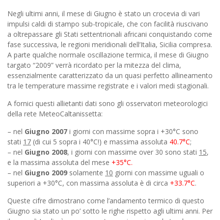
Negli ultimi anni, il mese di Giugno è stato un crocevia di vari
impulsi caldi di stampo sub-tropicale, che con facilità riuscivano
a oltrepassare gli Stati settentrionali africani conquistando come
fase successiva, le regioni meridionali dell’Italia, Sicilia compresa.
A parte qualche normale oscillazione termica, il mese di Giugno
targato “2009” verrà ricordato per la mitezza del clima,
essenzialmente caratterizzato da un quasi perfetto allineamento
tra le temperature massime registrate e i valori medi stagionali.
A fornici questi allietanti dati sono gli osservatori meteorologici
della rete MeteoCaltanissetta:
– nel
Giugno 2007
i giorni con massime sopra i +30°C sono
stati
17
(di cui 5 sopra i 40°C!) e massima assoluta
40.7°C
;
– nel
Giugno
2008
, i giorni con massime over 30 sono stati
15
,
e la massima assoluta del mese
+35°C.
– nel
Giugno 2009
solamente
10
giorni con massime uguali o
superiori a +30°C, con massima assoluta è di circa
+33.7°C
.
Queste cifre dimostrano come l’andamento termico di questo
Giugno sia stato un po’ sotto le righe rispetto agli ultimi anni. Per