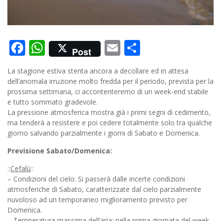
Facebook
WhatsApp
Email
Condividi
Post
La stagione estiva stenta ancora a decollare ed in attesa
dell’anomala irruzione molto fredda per il periodo, prevista per la
prossima settimana, ci accontenteremo di un week-end stabile
e tutto sommato gradevole.
La pressione atmosferica mostra già i primi segni di cedimento,
ma tenderà a resistere e poi cedere totalmente solo tra qualche
giorno salvando parzialmente i giorni di Sabato e Domenica.
Previsione Sabato/Domenica:
::
Cefalù
::
– Condizioni del cielo: Si passerà dalle incerte condizioni
atmosferiche di Sabato, caratterizzate dal cielo parzialmente
nuvoloso ad un temporaneo miglioramento previsto per
Domenica.
– Temperatura massima dell’aria: nella prima giornata del week-