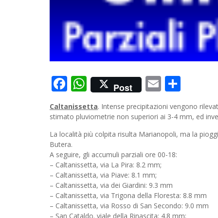
Facebook
WhatsApp
Email
Cond
Post
Caltanissetta
. Intense precipitazioni vengono rileva
stimato pluviometrie non superiori ai 3-4 mm, ed inve
La località più colpita risulta Marianopoli, ma la pio
Butera.
A seguire, gli accumuli parziali ore 00-18:
– Caltanissetta, via La Pira: 8.2 mm;
– Caltanissetta, via Piave: 8.1 mm;
– Caltanissetta, via dei Giardini: 9.3 mm
– Caltanissetta, via Trigona della Floresta: 8.8 mm
– Caltanissetta, via Rosso di San Secondo: 9.0 mm
– San Cataldo. viale della Rinascita: 4.8 mm;