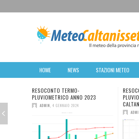
HOME
NEWS
STAZIONI METEO
O-
RESOCONTO TERMO-
NNO 2023
PLUVIOMETRICO DELL’ANNO 2022 A
CALTANISSETTA
24
ADMIN
,
2 GENNAIO 2023