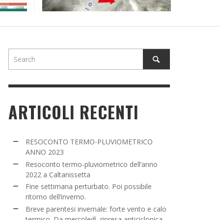
NE SETTIMANA PERTURBATO. POI POSSIBILE
TORNO DELL’INVERNO.
ADMIN
,
16 MARZO 2022
ARTICOLI RECENTI
RESOCONTO TERMO-PLUVIOMETRICO
ANNO 2023
Resoconto termo-pluviometrico dell’anno
2022 a Caltanissetta
Fine settimana perturbato. Poi possibile
ritorno dell’inverno.
Breve parentesi invernale: forte vento e calo
termico. Da mercoledì, ripresa anticiclonica.