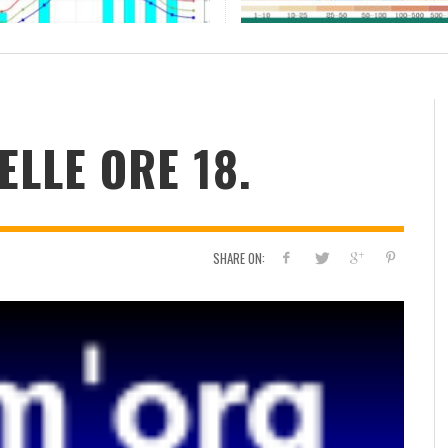
RESOCONTO TERMO-PLUVIOMETRICO
FI
DELL’ANNO 2022 A CALTANISSETTA
RI
ADMIN
,
2 GENNAIO 2023
LLE ORE 18.
SHARE ON: