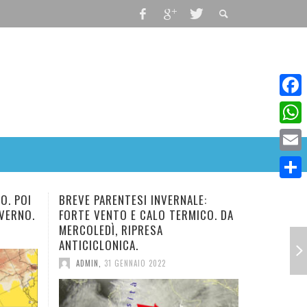
Faceb
What
Email
Condiv
ERNALE:
NUOVO E BREVE IMPULSO FREDDO
CE
 TERMICO. DA
IN ARRIVO. TEMPERATURA IN
TO
DIMINUZIONE.
ADMIN
,
28 GENNAIO 2022