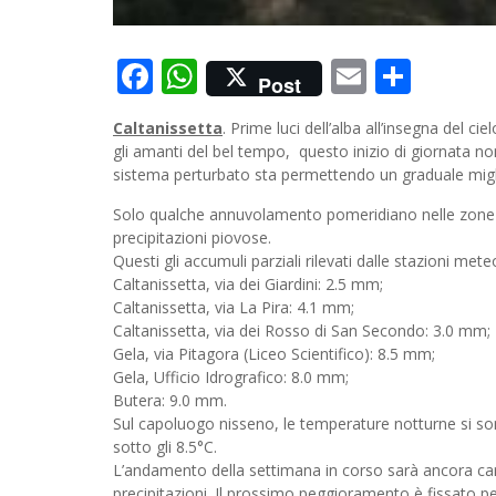
Facebook
WhatsApp
Email
Cond
Post
Caltanissetta
. Prime luci dell’alba all’insegna del c
gli amanti del bel tempo, questo inizio di giornata n
sistema perturbato sta permettendo un graduale migl
Solo qualche annuvolamento pomeridiano nelle zone i
precipitazioni piovose.
Questi gli accumuli parziali rilevati dalle stazioni met
Caltanissetta, via dei Giardini: 2.5 mm;
Caltanissetta, via La Pira: 4.1 mm;
Caltanissetta, via dei Rosso di San Secondo: 3.0 mm;
Gela, via Pitagora (Liceo Scientifico): 8.5 mm;
Gela, Ufficio Idrografico: 8.0 mm;
Butera: 9.0 mm.
Sul capoluogo nisseno, le temperature notturne si son
sotto gli 8.5°C.
L’andamento della settimana in corso sarà ancora cara
precipitazioni. Il prossimo peggioramento è fissato 