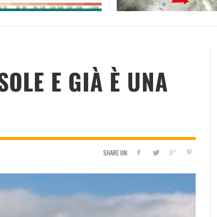
RESOCONTO TERMO-PLUVIOMETRICO
FI
DELL’ANNO 2022 A CALTANISSETTA
RI
ADMIN
,
2 GENNAIO 2023
 SOLE E GIÀ È UNA
SHARE ON: