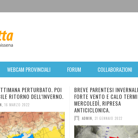
WEBCAM PROVINCIALI
FORUM
COLLABORAZIONI
PARENTESI INVERNALE:
NUOVO E BREVE IMPULSO F
VENTO E CALO TERMICO. DA
IN ARRIVO. TEMPERATURA I
EDÌ, RIPRESA
DIMINUZIONE.
CLONICA.
ADMIN
,
28 GENNAIO 2022
N
,
31 GENNAIO 2022