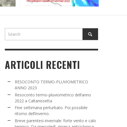
NE SETTIMANA PERTURBATO. POI POSSIBILE
TORNO DELL’INVERNO.
ADMIN
,
16 MARZO 2022
ARTICOLI RECENTI
RESOCONTO TERMO-PLUVIOMETRICO
ANNO 2023
Resoconto termo-pluviometrico dell’anno
2022 a Caltanissetta
Fine settimana perturbato. Poi possibile
ritorno dell’inverno.
Breve parentesi invernale: forte vento e calo
termico. Da mercoledì, ripresa anticiclonica.