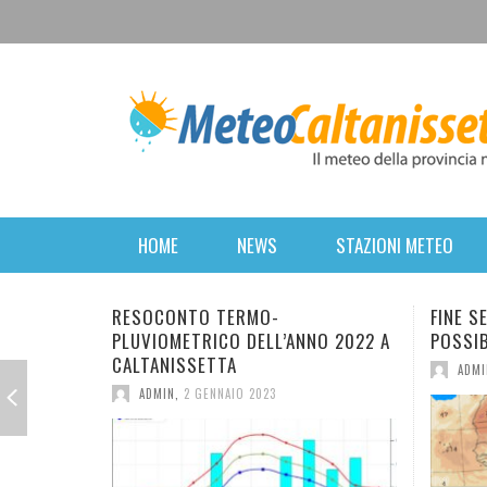
HOME
NEWS
STAZIONI METEO
FINE SETTIMANA PERTURBATO. POI
BREVE 
O 2022 A
POSSIBILE RITORNO DELL’INVERNO.
FORTE 
MERCOL
ADMIN
,
16 MARZO 2022
ANTICI
ADMI