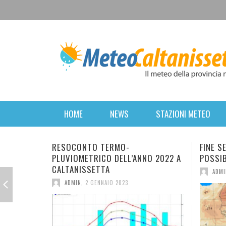
HOME
NEWS
STAZIONI METEO
FINE SETTIMANA PERTURBATO. POI
BREVE 
POSSIBILE RITORNO DELL’INVERNO.
FORTE 
MERCOL
ADMIN
,
16 MARZO 2022
ANTICI
ADMI