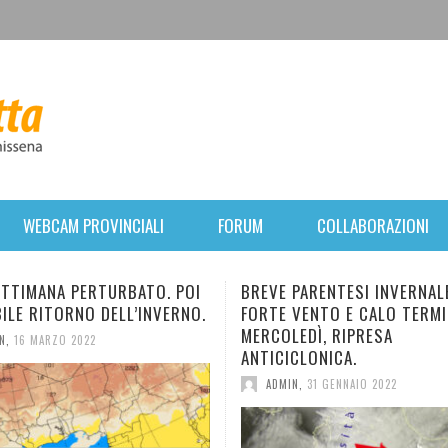
WEBCAM PROVINCIALI
FORUM
COLLABORAZIONI
PARENTESI INVERNALE:
NUOVO E BREVE IMPULSO F
VENTO E CALO TERMICO. DA
IN ARRIVO. TEMPERATURA I
EDÌ, RIPRESA
DIMINUZIONE.
CLONICA.
ADMIN
,
28 GENNAIO 2022
N
,
31 GENNAIO 2022