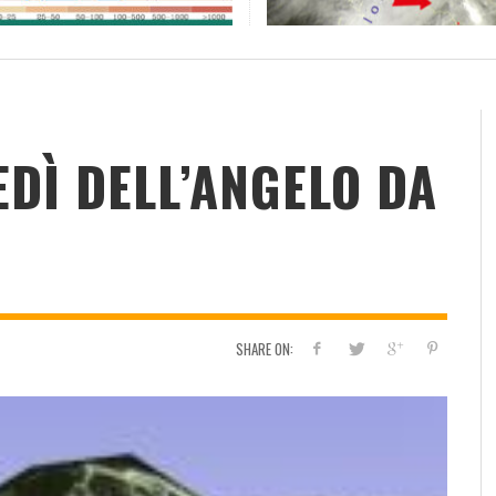
RESOCONTO TERMO-PLUVIOMETRICO
FI
DELL’ANNO 2022 A CALTANISSETTA
RI
ADMIN
,
2 GENNAIO 2023
EDÌ DELL’ANGELO DA
SHARE ON: