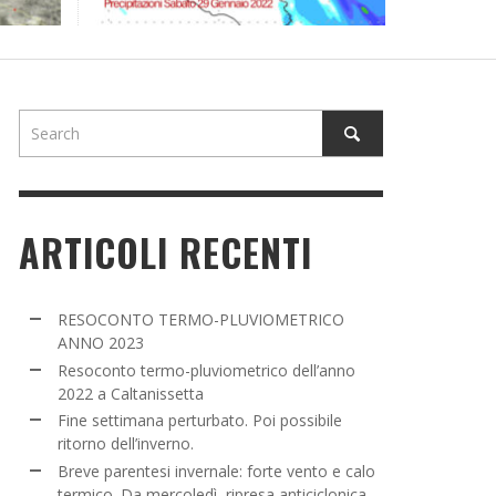
NE SETTIMANA PERTURBATO. POI POSSIBILE
TORNO DELL’INVERNO.
ADMIN
,
16 MARZO 2022
ARTICOLI RECENTI
RESOCONTO TERMO-PLUVIOMETRICO
ANNO 2023
Resoconto termo-pluviometrico dell’anno
2022 a Caltanissetta
Fine settimana perturbato. Poi possibile
ritorno dell’inverno.
Breve parentesi invernale: forte vento e calo
termico. Da mercoledì, ripresa anticiclonica.