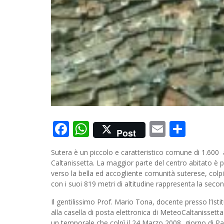
Facebook
WhatsApp
Email
Cond
Post
Sutera è un piccolo e caratteristico comune di 1.600 ab
Caltanissetta. La maggior parte del centro abitato è p
verso la bella ed accogliente comunità suterese, co
con i suoi 819 metri di altitudine rappresenta la secon
Il gentilissimo Prof. Mario Tona, docente presso l’Is
alla casella di posta elettronica di MeteoCaltanissetta
un temporale che colpì il 24 Marzo 2008, giorno di Pa