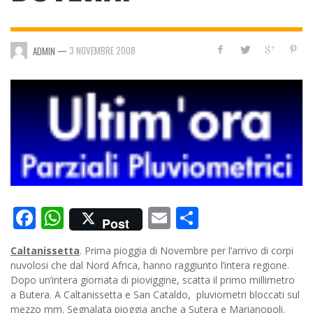
—
3 NOVEMBRE 2008
ADMIN
Facebook
WhatsApp
Email
Condividi
Post
Caltanissetta
. Prima pioggia di Novembre per l’arrivo di corpi
nuvolosi che dal Nord Africa, hanno raggiunto l’intera regione.
Dopo un’intera giornata di pioviggine, scatta il primo millimetro
a Butera.
A Caltanissetta e San Cataldo, pluviometri bloccati sul
mezzo mm. Segnalata pioggia anche a Sutera e Marianopoli.