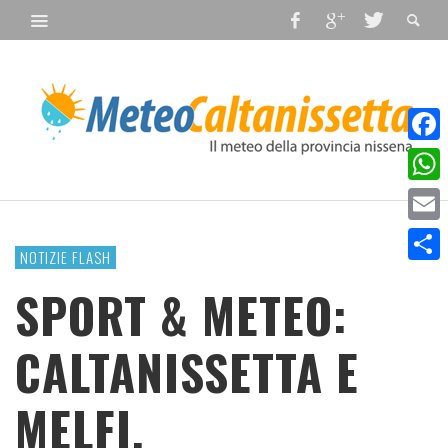
Faceb
What
Email
NOTIZIE FLASH
Condiv
SPORT & METEO:
CALTANISSETTA E
MELFI.