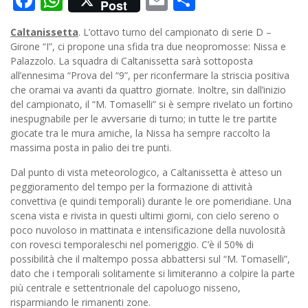
Post
Caltanissetta
. L’ottavo turno del campionato di serie D –
Girone “I”, ci propone una sfida tra due neopromosse: Nissa e
Palazzolo. La squadra di Caltanissetta sarà sottoposta
all’ennesima “Prova del “9”, per riconfermare la striscia positiva
che oramai va avanti da quattro giornate. Inoltre, sin dall’inizio
del campionato, il “M. Tomaselli” si è sempre rivelato un fortino
inespugnabile per le avversarie di turno; in tutte le tre partite
giocate tra le mura amiche, la Nissa ha sempre raccolto la
massima posta in palio dei tre punti.
Dal punto di vista meteorologico, a Caltanissetta è atteso un
peggioramento del tempo per la formazione di attività
convettiva (e quindi temporali) durante le ore pomeridiane. Una
scena vista e rivista in questi ultimi giorni, con cielo sereno o
poco nuvoloso in mattinata e intensificazione della nuvolosità
con rovesci temporaleschi nel pomeriggio. C’è il 50% di
possibilità che il maltempo possa abbattersi sul “M. Tomaselli”,
dato che i temporali solitamente si limiteranno a colpire la parte
più centrale e settentrionale del capoluogo nisseno,
risparmiando le rimanenti zone.