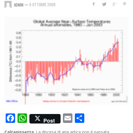
—
6 OTTOBRE 2008
ADMIN
Facebook
WhatsApp
Email
Condividi
Post
Caltanissetta
. La discesa di aria artica non è passata