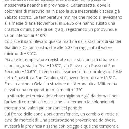
inosservata neanche in provincia di Caltanissetta, dove la
colonnina di mercurio ha iniziato la sua inesorabile discesa già
Sabato scorso. Le temperature minime che molto si avvicinano
alle medie di fine Novembre, in 24/36 ore hanno subito una
drastica diminuzione di sei gradi, registrando un po’ ovunque
valori inferiori ai +10°C.
Colpisce il dato rilevato questa mattina dalla stazione di via dei
Giardini a Caltanissetta, che alle 6:07 ha raggiunto il valore
minimo di +8.5°C.
Più alte le temperature registrate dalle stazioni più urbane del
capoluogo: via La Pira +10.8°C, via Piave e via Rosso di San
Secondo +10.6°C. Il centro di rilevamento meteorologico di V.le
della Rinascita a San Cataldo, si è invece fermato a +10.8°C.
Fresco anche a Gela. La stazione dell’Aeronautica Militare ha
rilevato una temperatura minima di +13°C.
La situazione termica dovrebbe migliorare già da domani per
l’arrivo di correnti sciroccali che allineeranno la colonnina di
mercurio su valori più consoni del periodo.
Sul fronte delle condizioni atmosferiche, un cambio di rotta si
avrà da mercoledì. Una perturbazione proveniente da ovest,
investirà la provincia nissena con piogge e qualche temporale