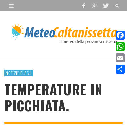
Faceb
What
Email
NOTIZIE FLASH
Condiv
TEMPERATURE IN
PICCHIATA.