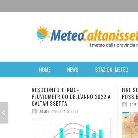
HOME
NEWS
STAZIONI METEO
TO TERMO-
FINE SETTIMANA PERTURBATO.
TRICO DELL’ANNO 2022 A
POSSIBILE RITORNO DELL’INVE
SSETTA
ADMIN
,
16 MARZO 2022
2 GENNAIO 2023