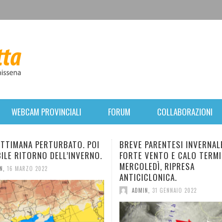
WEBCAM PROVINCIALI
FORUM
COLLABORAZIONI
 POI
BREVE PARENTESI INVERNALE:
NUOVO E B
RNO.
FORTE VENTO E CALO TERMICO. DA
IN ARRIVO.
MERCOLEDÌ, RIPRESA
DIMINUZION
ANTICICLONICA.
ADMIN
,
28 
ADMIN
,
31 GENNAIO 2022