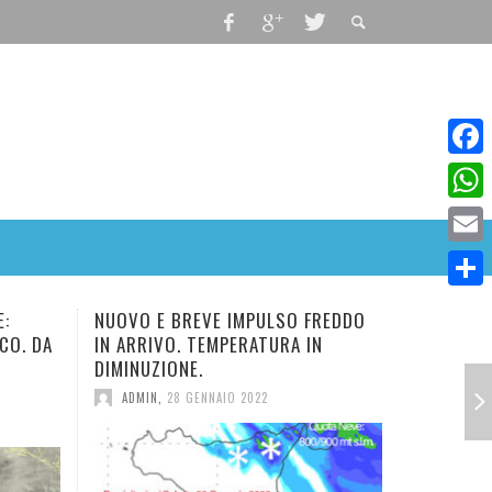
Faceb
What
Email
Condiv
REVE IMPULSO FREDDO
CEDIMENTO DELL’ANTICICLONE,
 TEMPERATURA IN
TORNA L’INVERNO.
E.
ADMIN
,
5 GENNAIO 2022
GENNAIO 2022