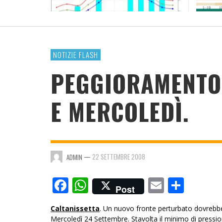
RESOCONTO TERMO-PLUVIOMETRICO ANNO
2023
ADMIN
,
4 GENNAIO 2024
NOTIZIE FLASH
PEGGIORAMENTO
E MERCOLEDÌ.
—
22 SETTEMBRE 2008
ADMIN
Facebook
WhatsApp
Email
Cond
Post
Caltanissetta
. Un nuovo fronte perturbato dovrebbe i
Mercoledì 24 Settembre. Stavolta il minimo di pressio