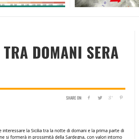
RESOCONTO TERMO-PLUVIOMETRICO
FI
DELL’ANNO 2022 A CALTANISSETTA
RI
ADMIN
,
2 GENNAIO 2023
 TRA DOMANI SERA
SHARE ON:
ividi
nteressare la Sicilia tra la notte di domani e la prima parte di
ne si formerà in prossimità della Sardegna, con valori intorno