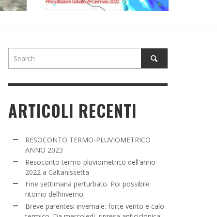
NE SETTIMANA PERTURBATO. POI POSSIBILE
TORNO DELL’INVERNO.
ADMIN
,
16 MARZO 2022
ARTICOLI RECENTI
RESOCONTO TERMO-PLUVIOMETRICO
ANNO 2023
Resoconto termo-pluviometrico dell’anno
2022 a Caltanissetta
Fine settimana perturbato. Poi possibile
ritorno dell’inverno.
Breve parentesi invernale: forte vento e calo
termico. Da mercoledì, ripresa anticiclonica.