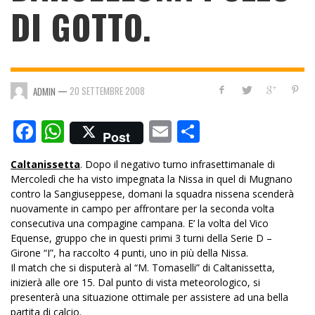
DI GOTTO.
—
20 SETTEMBRE 2008
ADMIN
Facebook
WhatsApp
Email
Condividi
Post
Caltanissetta
. Dopo il negativo turno infrasettimanale di
Mercoledì che ha visto impegnata la Nissa in quel di Mugnano
contro la Sangiuseppese, domani la squadra nissena scenderà
nuovamente in campo per affrontare per la seconda volta
consecutiva una compagine campana. E’ la volta del Vico
Equense, gruppo che in questi primi 3 turni della Serie D –
Girone “I”, ha raccolto 4 punti, uno in più della Nissa.
Il match che si disputerà al “M. Tomaselli” di Caltanissetta,
inizierà alle ore 15. Dal punto di vista meteorologico, si
presenterà una situazione ottimale per assistere ad una bella
partita di calcio.