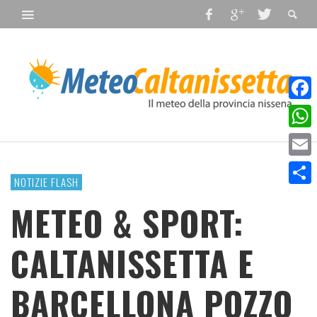
Faceb
What
Email
NOTIZIE FLASH
Condiv
METEO & SPORT:
CALTANISSETTA E
BARCELLONA POZZO