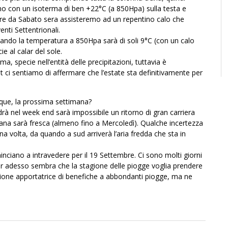
amo con un isoterma di ben +22°C (a 850Hpa) sulla testa e
ire da Sabato sera assisteremo ad un repentino calo che
nti Settentrionali.
ando la temperatura a 850Hpa sarà di soli 9°C (con un calo
ie al calar del sole.
 specie nell’entità delle precipitazioni, tuttavia è
 ci sentiamo di affermare che l’estate sta definitivamente per
ue, la prossima settimana?
rà nel week end sarà impossibile un ritorno di gran carriera
mana sarà fresca (almeno fino a Mercoledì). Qualche incertezza
na volta, da quando a sud arriverà l’aria fredda che sta in
nciano a intravedere per il 19 Settembre. Ci sono molti giorni
er adesso sembra che la stagione delle piogge voglia prendere
bazione apportatrice di benefiche a abbondanti piogge, ma ne