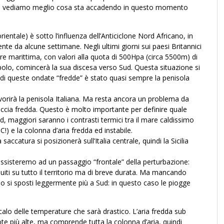
. Ma vediamo meglio cosa sta accadendo in questo momento
entale) è sotto l’influenza dell’Anticiclone Nord Africano, in
ente da alcune settimane. Negli ultimi giorni sui paesi Britannici
re marittima, con valori alla quota di 500Hpa (circa 5500m) di
 polo, comincerà la sua discesa verso Sud. Questa situazione si
vo di queste ondate “fredde” è stato quasi sempre la penisola
favorirà la penisola Italiana. Ma resta ancora un problema da
goccia fredda. Questo è molto importante per definire quale
, maggiori saranno i contrasti termici tra il mare caldissimo
°C!) e la colonna d’aria fredda ed instabile.
accatura si posizionerà sull’Italia centrale, quindi la Sicilia
e assisteremo ad un passaggio “frontale” della perturbazione:
uiti su tutto il territorio ma di breve durata. Ma mancando
do si sposti leggermente più a Sud: in questo caso le piogge
calo delle temperature che sarà drastico. L’aria fredda sub
ote più alte, ma comprende tutta la colonna d’aria, quindi