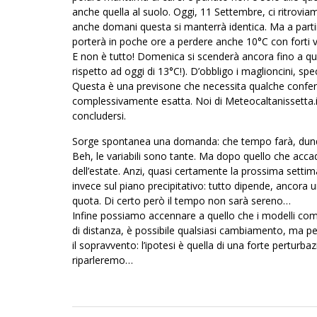
anche quella al suolo. Oggi, 11 Settembre, ci ritrovi
anche domani questa si manterrà identica. Ma a part
porterà in poche ore a perdere anche 10°C con forti ve
E non è tutto! Domenica si scenderà ancora fino a qu
rispetto ad oggi di 13°C!). D’obbligo i maglioncini, spec
Questa è una previsone che necessita qualche conferma,
complessivamente esatta. Noi di Meteocaltanissetta.it
concludersi.
Sorge spontanea una domanda: che tempo farà, dunq
Beh, le variabili sono tante. Ma dopo quello che accad
dell’estate. Anzi, quasi certamente la prossima setti
invece sul piano precipitativo: tutto dipende, ancora u
quota. Di certo però il tempo non sarà sereno…
Infine possiamo accennare a quello che i modelli comi
di distanza, è possibile qualsiasi cambiamento, ma p
il sopravvento: l’ipotesi è quella di una forte pertur
riparleremo…