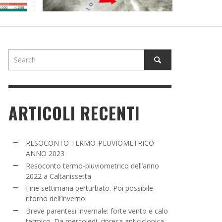
NE SETTIMANA PERTURBATO. POI POSSIBILE
TORNO DELL’INVERNO.
ADMIN
,
16 MARZO 2022
ARTICOLI RECENTI
RESOCONTO TERMO-PLUVIOMETRICO
ANNO 2023
Resoconto termo-pluviometrico dell’anno
2022 a Caltanissetta
Fine settimana perturbato. Poi possibile
ritorno dell’inverno.
Breve parentesi invernale: forte vento e calo
termico. Da mercoledì, ripresa anticiclonica.