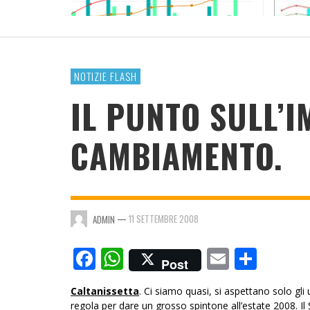
RESOCONTO TERMO-PLUVIOMETRICO ANNO
2023
ADMIN
,
4 GENNAIO 2024
NOTIZIE FLASH
IL PUNTO SULL’
CAMBIAMENTO.
—
11 SETTEMBRE 2008
ADMIN
Facebook
WhatsApp
Email
Cond
Post
Caltanissetta
. Ci siamo quasi, si aspettano solo gli 
regola per dare un grosso spintone all’estate 2008. Il