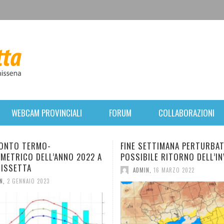
WEBCAM PROVINCIALI
FORUM
COLLABORAZIONI
E SETTIMANA PERTURBATO. POI
BREVE PARENTESI INVERN
IBILE RITORNO DELL’INVERNO.
FORTE VENTO E CALO TER
MERCOLEDÌ, RIPRESA
DMIN
,
16 MARZO 2022
ANTICICLONICA.
ADMIN
,
31 GENNAIO 2022