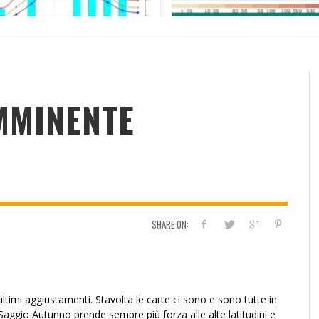
RESOCONTO TERMO-PLUVIOMETRICO
FI
DELL’ANNO 2022 A CALTANISSETTA
RI
ADMIN
,
2 GENNAIO 2023
IMMINENTE
SHARE ON:
ividi
ultimi aggiustamenti. Stavolta le carte ci sono e sono tutte in
 Saggio Autunno prende sempre più forza alle alte latitudini e