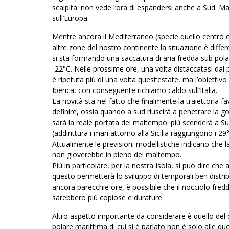
scalpita: non vede l’ora di espandersi anche a Sud
sull’Europa.
Mentre ancora il Mediterraneo (specie quello centro ori
altre zone del nostro continente la situazione è differ
si sta formando una saccatura di aria fredda sub pola
-22°C. Nelle prossime ore, una volta distaccatasi dal
è ripetuta più di una volta quest’estate, ma l’obietti
Iberica, con conseguente richiamo caldo sull’Italia.
La novità sta nel fatto che finalmente la traiettoria 
definire, ossia quando a sud riuscirà a penetrare la 
sarà la reale portata del maltempo: più scenderà a Sud
(addirittura i mari attorno alla Sicilia raggiungono i 29
Attualmente le previsioni modellistiche indicano che la s
non gioverebbe in pieno del maltempo.
Più in particolare, per la nostra Isola, si può dire ch
questo permetterà lo sviluppo di temporali ben distrib
ancora parecchie ore, è possibile che il nocciolo fred
sarebbero più copiose e durature.
Altro aspetto importante da considerare è quello del 
polare marittima di cui si è parlato non è solo alle qu