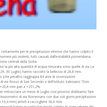
ividi
o certamente per le precipitazioni intense che hanno colpito il
enomeni più violenti, tutti causati dall’instabilità pomeridiana
ne centrali della Sicilia.
n la più alta quantità di acqua misurata sono quelle di via La
28, 29, 30 Luglio) hanno raccolto la bellezza di 28,8 mm.
no (che peraltro raggruppa 84 anni di osservazioni
e di via Rosso di San Secondo e dell’Istituto Salesiano “Don
i +20,6 mm pari a +251,2%.
 per rintracciare un mese di Luglio così piovoso dobbiamo fare
 pluviometro di via Borremans con due soli giorni precipitazioni
on 10,4 mm) arrivò a raccogliere 36,6 mm.
 temporali hanno in particolar modo colpito le zone urbane del