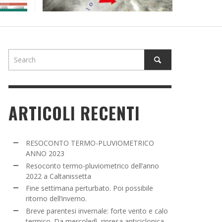
NE SETTIMANA PERTURBATO. POI POSSIBILE
TORNO DELL’INVERNO.
ADMIN
,
16 MARZO 2022
ARTICOLI RECENTI
RESOCONTO TERMO-PLUVIOMETRICO
ANNO 2023
Resoconto termo-pluviometrico dell’anno
2022 a Caltanissetta
Fine settimana perturbato. Poi possibile
ritorno dell’inverno.
Breve parentesi invernale: forte vento e calo
termico. Da mercoledì, ripresa anticiclonica.