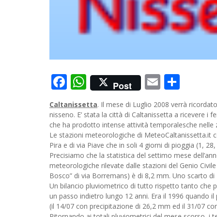
Facebook
WhatsApp
Email
Cond
Post
Caltanissetta
. Il mese di Luglio 2008 verrà ricordat
nisseno. E’ stata la città di Caltanissetta a ricevere i f
che ha prodotto intense attività temporalesche nelle zo
Le stazioni meteorologiche di MeteoCaltanissetta.it co
Pira e di via Piave che in soli 4 giorni di pioggia (1, 
Precisiamo che la statistica del settimo mese dell’an
meteorologiche rilevate dalle stazioni del Genio Civil
Bosco” di via Borremans) è di 8,2 mm. Uno scarto d
Un bilancio pluviometrico di tutto rispetto tanto che
un passo indietro lungo 12 anni. Era il 1996 quando il
(il 14/07 con precipitazione di 26,2 mm ed il 31/07 c
Ritornando ai totali pluviometrici del mese scorso, i