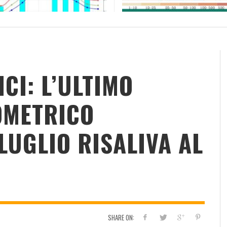
RESOCONTO TERMO-PLUVIOMETRICO
FI
DELL’ANNO 2022 A CALTANISSETTA
RI
ADMIN
,
2 GENNAIO 2023
CI: L’ULTIMO
OMETRICO
LUGLIO RISALIVA AL
SHARE ON: