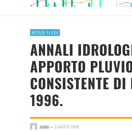
RESOCONTO TERMO-PLUVIOMETRICO ANNO
2023
ADMIN
,
4 GENNAIO 2024
NOTIZIE FLASH
ANNALI IDROLOGI
APPORTO PLUVI
CONSISTENTE DI 
1996.
—
5 AGOSTO 2008
ADMIN