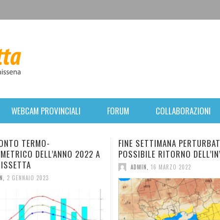
WEBCAM PROVINCIALI
FORUM
COLLABORAZIONI
ETTIMANA PERTURBATO. POI
BREVE PARENTESI INVERNAL
ILE RITORNO DELL’INVERNO.
FORTE VENTO E CALO TERMI
MERCOLEDÌ, RIPRESA
N
,
16 MARZO 2022
ANTICICLONICA.
ADMIN
,
31 GENNAIO 2022