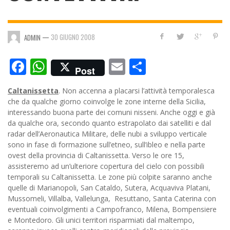
—
30 GIUGNO 2008
ADMIN
Facebook
WhatsApp
Email
Condividi
Post
Caltanissetta
. Non accenna a placarsi l’attività temporalesca
che da qualche giorno coinvolge le zone interne della Sicilia,
interessando buona parte dei comuni nisseni. Anche oggi e già
da qualche ora, secondo quanto estrapolato dai satelliti e dal
radar dell’Aeronautica Militare, delle nubi a sviluppo verticale
sono in fase di formazione sull’etneo, sull’ibleo e nella parte
ovest della provincia di Caltanissetta. Verso le ore 15,
assisteremo ad un’ulteriore copertura del cielo con possibili
temporali su Caltanissetta. Le zone più colpite saranno anche
quelle di Marianopoli, San Cataldo, Sutera, Acquaviva Platani,
Mussomeli, Villalba, Vallelunga, Resuttano, Santa Caterina con
eventuali coinvolgimenti a Campofranco, Milena, Bompensiere
e Montedoro.
Gli unici territori risparmiati dal maltempo,