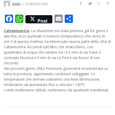
—
29 MAGGIO 2008
ADMIN
Facebook
WhatsApp
Email
Condividi
Post
Caltanissetta
. La situazione era stata prevista già tre giorni e
alla fine, ecco puntuale il rovescio temporalesco che verso le
ore 9 di questa mattina, ha interessato buona parte della città di
Caltanissetta. Accumuli tutt’altro che stratosferici, con
quantitativi di acqua che variano tra i 0.5 mm di via Piave e
contrada Niscima e il mm di via La Pira e via Rosso di San
Secondo.
Nei prossimi giorni, l’Alta Pressione governerà incontrastata su
tutta la provincia, apportando
condizioni soleggiate. Le
temperature che domani subiranno una lieve diminuzione,
tenderanno ad aumentare fino a sfiorare i +30°C.
I venti risulteranno deboli, ruoteranno dai quadranti meridionali.