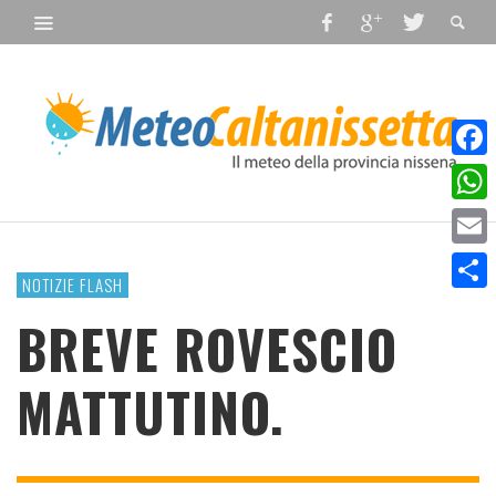
Faceb
What
Email
NOTIZIE FLASH
Condiv
BREVE ROVESCIO
MATTUTINO.