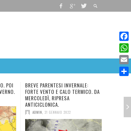
Faceb
What
Email
Condiv
ARENTESI INVERNALE:
NUOVO E BREVE IMPULSO FR
ENTO E CALO TERMICO. DA
IN ARRIVO. TEMPERATURA IN
DÌ, RIPRESA
DIMINUZIONE.
LONICA.
ADMIN
,
28 GENNAIO 2022
31 GENNAIO 2022