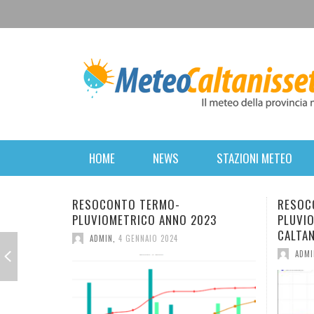
HOME
NEWS
STAZIONI METEO
CONTO TERMO-
RESOCONTO TERMO-
OMETRICO ANNO 2023
PLUVIOMETRICO DELL’ANNO
CALTANISSETTA
IN
,
4 GENNAIO 2024
ADMIN
,
2 GENNAIO 2023