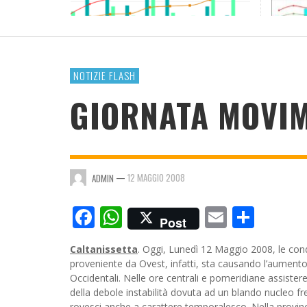
RESOCONTO TERMO-PLUVIOMETRICO ANNO
2023
ADMIN
,
4 GENNAIO 2024
NOTIZIE FLASH
GIORNATA MOVIM
—
12 MAGGIO 2008
ADMIN
Facebook
WhatsApp
Email
Cond
Post
Caltanissetta
. Oggi, Lunedì 12 Maggio 2008, le con
proveniente da Ovest, infatti, sta causando l’aumento di
Occidentali. Nelle ore centrali e pomeridiane assister
della debole instabilità dovuta ad un blando nucleo 
rovesci anche a carattere temporalesco. Nella provinc