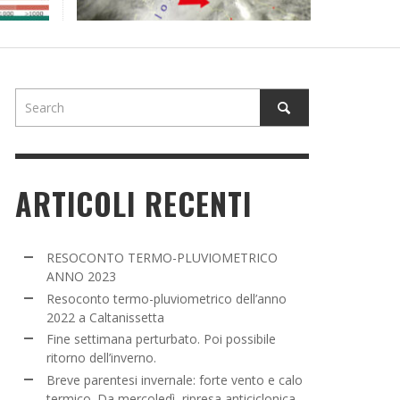
NE SETTIMANA PERTURBATO. POI POSSIBILE
TORNO DELL’INVERNO.
ADMIN
,
16 MARZO 2022
ARTICOLI RECENTI
RESOCONTO TERMO-PLUVIOMETRICO
ANNO 2023
Resoconto termo-pluviometrico dell’anno
2022 a Caltanissetta
Fine settimana perturbato. Poi possibile
ritorno dell’inverno.
Breve parentesi invernale: forte vento e calo
termico. Da mercoledì, ripresa anticiclonica.