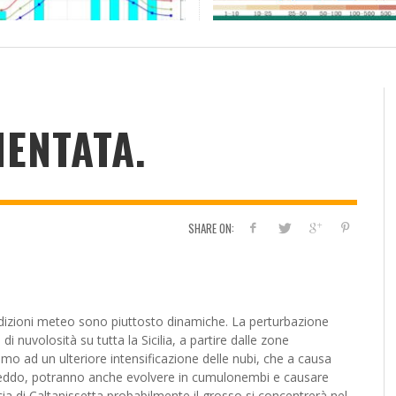
RESOCONTO TERMO-PLUVIOMETRICO
FI
DELL’ANNO 2022 A CALTANISSETTA
RI
ADMIN
,
2 GENNAIO 2023
ENTATA.
SHARE ON:
ividi
dizioni meteo sono piuttosto dinamiche. La perturbazione
 nuvolosità su tutta la Sicilia, a partire dalle zone
emo ad un ulteriore intensificazione delle
nubi, che a causa
freddo, potranno anche evolvere in cumulonembi e causare
ia di Caltanissetta probabilmente il grosso si concentrerà nel