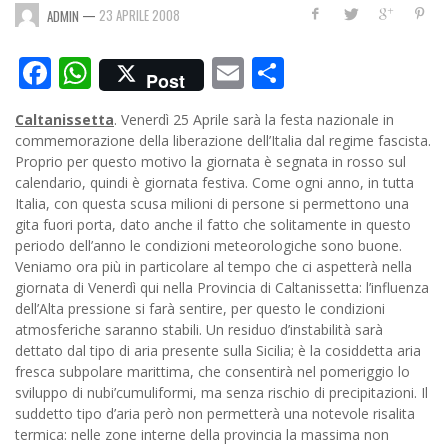
—
23 APRILE 2008
ADMIN
Facebook
WhatsApp
Email
Condividi
Post
Caltanissetta
. Venerdì 25 Aprile sarà la festa nazionale in
commemorazione della liberazione dell’Italia dal regime fascista.
Proprio per questo motivo la giornata è segnata in rosso sul
calendario, quindi è giornata festiva. Come ogni anno, in tutta
Italia, con questa scusa milioni di persone si permettono una
gita fuori porta, dato anche il fatto che solitamente in questo
periodo dell’anno le condizioni meteorologiche sono buone.
Veniamo ora più in particolare al tempo che ci aspetterà nella
giornata di Venerdì qui nella Provincia di Caltanissetta: l’influenza
dell’Alta pressione si farà sentire, per questo le condizioni
atmosferiche saranno stabili. Un residuo d’instabilità sarà
dettato dal tipo di aria presente sulla Sicilia; è la cosiddetta aria
fresca subpolare marittima, che consentirà nel pomeriggio lo
sviluppo di nubi’cumuliformi, ma senza rischio di precipitazioni. Il
suddetto tipo d’aria però non permetterà una notevole risalita
termica: nelle zone interne della provincia la massima non