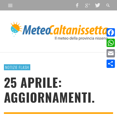
Faceb
What
Email
NOTIZIE FLASH
Condiv
25 APRILE:
AGGIORNAMENTI.